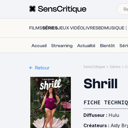
FILMS
SÉRIES
JEUX VIDÉO
LIVRES
BD
MUSIQUE
Accueil
Streaming
Actualité
Bientôt
Sér
SensCritique
>
Séries
>
C
Retour
Shrill
FICHE TECHNIQ
Diffuseur :
Hulu
Créateurs :
Aidy Br