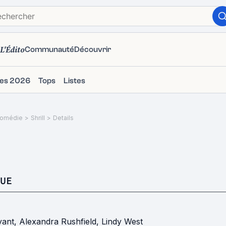
L'Édito
Communauté
Découvrir
ies 2026
Tops
Listes
omédie
>
Shrill
>
Details
UE
yant
,
Alexandra Rushfield
,
Lindy West