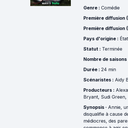
Genre :
Comédie
Première diffusion 
Première diffusion 
Pays d'origine :
Éta
Statut :
Terminée
Nombre de saisons
Durée :
24 min
Scénaristes :
Aidy 
Producteurs :
Alexa
Bryant
,
Sudi Green
,
Synopsis ·
Annie, u
disqualifie à cause 
médiocres, des paren
commence à agir en