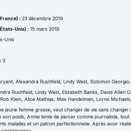
(France) :
23 décembre 2019
(États-Unis) :
15 mars 2019
ts-Unis
 :
3
Bryant
,
Alexandra Rushfield
,
Lindy West
,
Solomon Georgio
ndra Rushfield
,
Lindy West
,
Elizabeth Banks
,
David Allen C
Rob Klein
,
Alice Mathias
,
Max Handelman
,
Lorne Michaels
ne jeune femme grosse, veut changer de vie sans changer s
de son poids, Annie tente de percer comme journaliste, tou
ts malades et un patron perfectionniste. Après avoir réalisé
 conséquence.