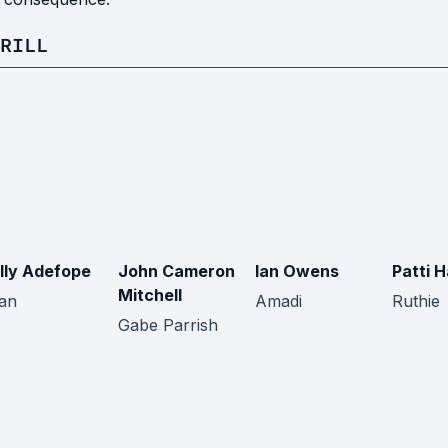
RILL
lly Adefope
John Cameron
Ian Owens
Patti H
Mitchell
an
Amadi
Ruthie
Gabe Parrish