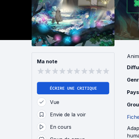
Anim
Ma note
Diff
Genr
ÉCRIRE UNE CRITIQUE
Pays
Vue
Grou
Envie de la voir
Fich
En cours
Adap
huma