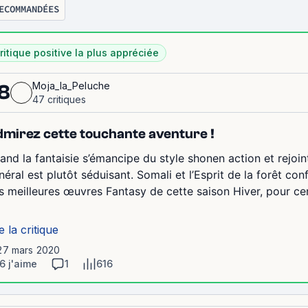
ECOMMANDÉES
ritique positive la plus appréciée
Moja_la_Peluche
8
47 critiques
mirez cette touchante aventure !
and la fantaisie s’émancipe du style shonen action et rejoint
néral est plutôt séduisant. Somali et l’Esprit de la forêt c
s meilleures œuvres Fantasy de cette saison Hiver, pour ce
e la critique
 27 mars 2020
6 j'aime
1
616