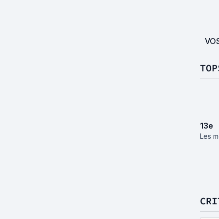
VO
TOP
13
e
Les m
CRI