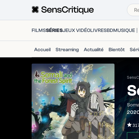
FILMS
SÉRIES
JEUX VIDÉO
LIVRES
BD
MUSIQUE
Accueil
Streaming
Actualité
Bientôt
Sér
SensCr
S
Somal
202
31