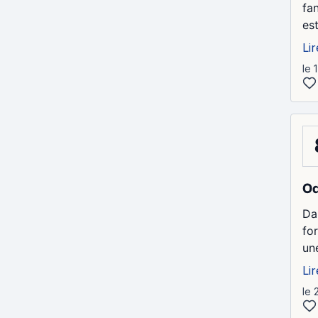
fa
es
Lir
le 
Od
Dan
fo
un
Lir
le 