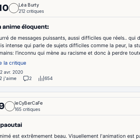
Léa Burty
10
212 critiques
 anime éloquent:
urré de messages puissants, aussi difficiles que réels.. qui 
s intense qui parle de sujets difficiles comme la peur, la st
mains: l’inconnu qui mène au racisme et donc à perdre toute r
e la critique
12 avr. 2020
2 j'aime
2
654
leCyBerCaFe
9
165 critiques
paoutai
animé est extrêmement beau. Visuellement l'animation est p