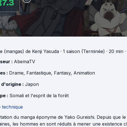
7.3
e (mangas)
de
Kenji Yasuda
·
1 saison (Terminée)
· 20 min
·
useur :
AbemaTV
es :
Drame
,
Fantastique
,
Fantasy
,
Animation
 d'origine :
Japon
pe :
Somali et l'esprit de la forêt
e technique
tation du manga éponyme de Yako Gureishi. Depuis que le
ines, les hommes en sont réduits à mener une existence c