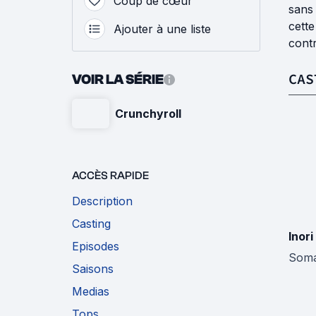
Coup de cœur
sans 
cette
Ajouter à une liste
contr
CAS
VOIR LA SÉRIE
Crunchyroll
ACCÈS RAPIDE
Description
Casting
Inor
Episodes
Soma
Saisons
Medias
Tops