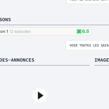
SONS
6.5
son 1
12 épisode
s
VOIR TOUTES LES SAIS
DES-ANNONCES
IMAGE