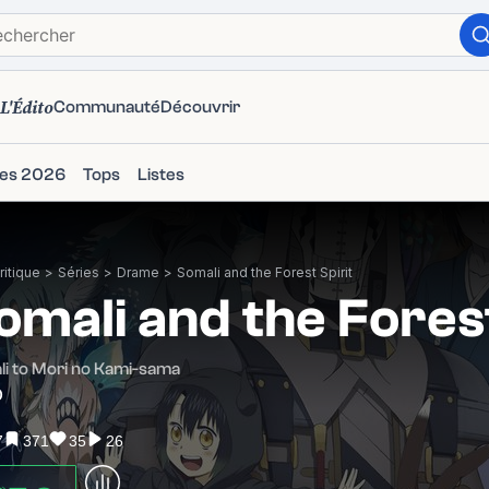
L'Édito
Communauté
Découvrir
ies 2026
Tops
Listes
itique
>
Séries
>
Drame
>
Somali and the Forest Spirit
omali and the Forest
i to Mori no Kami-sama
0
7
371
35
26