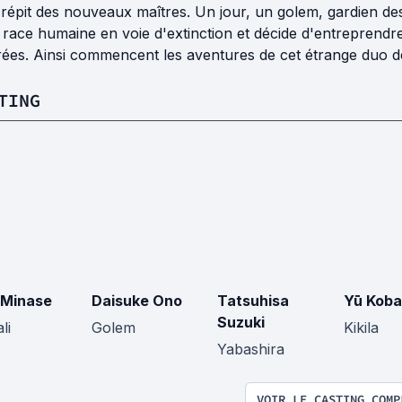
répit des nouveaux maîtres. Un jour, un golem, gardien des 
 race humaine en voie d'extinction et décide d'entreprendre
ées. Ainsi commencent les aventures de cet étrange duo dép
TING
i Minase
Daisuke Ono
Tatsuhisa
Yū Koba
Suzuki
li
Golem
Kikila
Yabashira
VOIR LE CASTING COMP