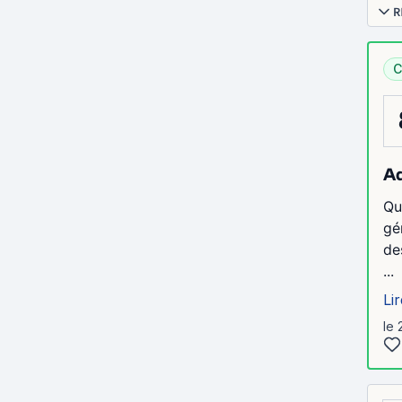
R
C
Ad
Qu
gé
de
...
Lir
le