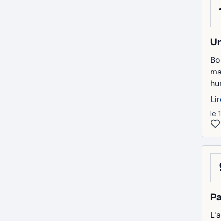
Un
Bo
mai
hu
Lir
le 
Pa
L'