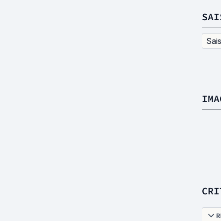
SAI
Sai
IMA
CRI
R