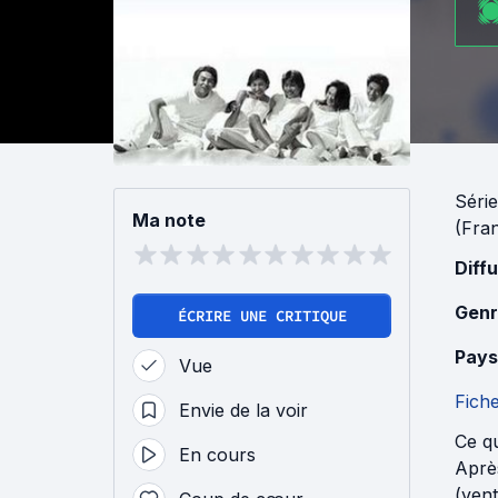
Série
Ma note
(Fra
Diff
Genr
ÉCRIRE UNE CRITIQUE
Pays
Vue
Fich
Envie de la voir
Ce qu
En cours
Après
(vent