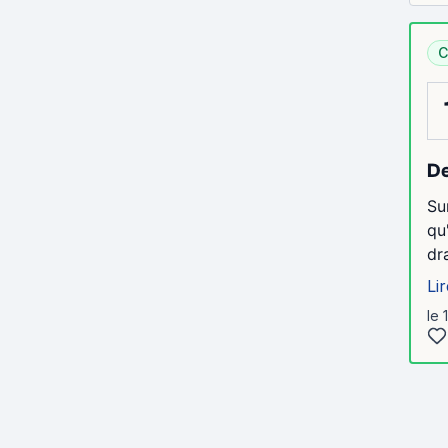
C
De
Su
qu
dr
Lir
le 