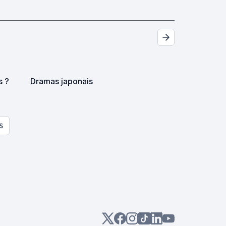
s ?
Dramas japonais
S