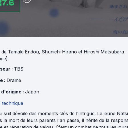
7.6
de
Tamaki Endou
,
Shunichi Hirano
et
Hiroshi Matsubara
·
nce)
useur :
TBS
e :
Drame
 d'origine :
Japon
e technique
i suit dévoile des moments clés de l'intrigue. Le jeune Natsu
 la mort de leurs parents l'an passé, il hérite de la responsab
e et réparation de vélos). C'est un combat de tous les jours