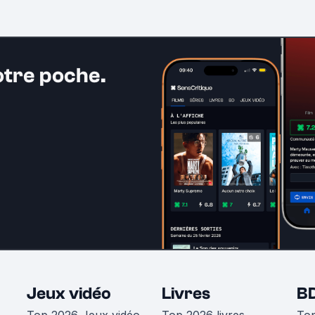
otre poche.
Jeux vidéo
Livres
B