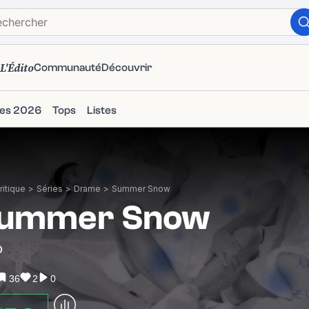
L'Édito
Communauté
Découvrir
ies 2026
Tops
Listes
itique
>
Séries
>
Drame
>
Summer Snow
ummer Snow
0
36
2
0