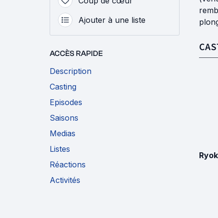
Coup de cœur
rembo
Ajouter à une liste
plong
CAS
ACCÈS RAPIDE
Description
Casting
Episodes
Saisons
Medias
Listes
Ryok
Réactions
Activités