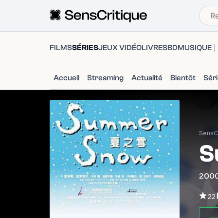
FILMS
SÉRIES
JEUX VIDÉO
LIVRES
BD
MUSIQUE
Accueil
Streaming
Actualité
Bientôt
Sér
SensCr
S
200
22