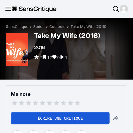
SensCritique
>
Séries
>
Comédie
>
Take My Wife (2016)
Take My Wife (2016)
2016
2
12
0
1
Ma note
ÉCRIRE UNE CRITIQUE