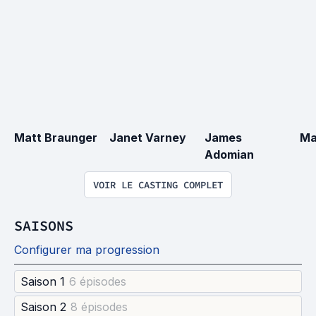
Matt Braunger
Janet Varney
James 
Ma
Adomian
VOIR LE CASTING COMPLET
SAISONS
Configurer ma progression
Saison 1
6 épisode
s
Saison 2
8 épisode
s