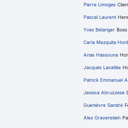
Pierre Limoges
Clie
Pascal Laurent
Henr
Yves Bélanger
Boss
Carla Mezquita Hon
Anas Hassouna
Hom
Jacques Lavallée
Ho
Patrick Emmanuel A
Jessica Abruzzese
Guenièvre Sandré
F
Alex Gravenstein
Pa