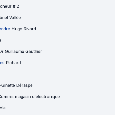
cheur # 2
riel Vallée
endre
Hugo Rivard
a
Dr Guillaume Gauthier
es
Richard
-Ginette Déraspe
Commis magasin d'électronique
ole