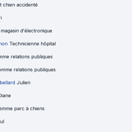
nt chien accidenté
i
 magasin d'électronique
hon
Technicienne hôpital
me relations publiques
mme relations publiques
bellard
Julien
Diane
emme parc à chiens
ul