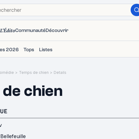
L'Édito
Communauté
Découvrir
ies 2026
Tops
Listes
omédie
>
Temps de chien
>
Details
de chien
UE
v
Bellefeuille