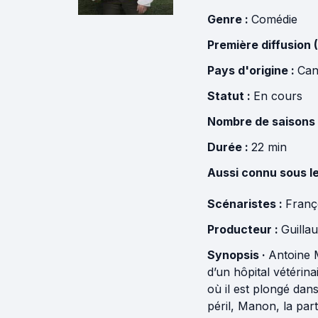
Genre :
Comédie
Première diffusion 
Pays d'origine :
Can
Statut :
En cours
Nombre de saisons
Durée :
22 min
Aussi connu sous l
Scénaristes :
Franço
Producteur :
Guilla
Synopsis ·
Antoine M
d’un hôpital vétérin
où il est plongé dan
péril, Manon, la par