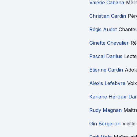
Valérie Cabana
Mère
Christian Cardin
Pèr
Régis Audet
Chante
Ginette Chevalier
Ré
Pascal Darilus
Lecte
Etienne Cardin
Adol
Alexis Lefebvre
Voi
Kariane Héroux-Dan
Rudy Magnan
Maîtr
Gin Bergeron
Vieill