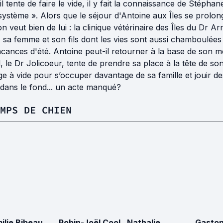
l tente de faire le vide, il y fait la connaissance de Stépha
 système ». Alors que le séjour d'Antoine aux Îles se prolo
on veut bien de lui : la clinique vétérinaire des Îles du Dr Ar
, sa femme et son fils dont les vies sont aussi chamboulée
cances d'été. Antoine peut-il retourner à la base de son méti
 le Dr Jolicoeur, tente de prendre sa place à la tête de son
e à vide pour s’occuper davantage de sa famille et jouir des 
 dans le fond... un acte manqué?
MPS DE CHIEN
ilie Bibeau
Robin-Joël Cool
Nathalie
Gaston