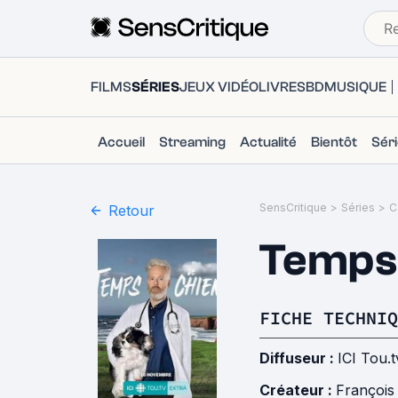
FILMS
SÉRIES
JEUX VIDÉO
LIVRES
BD
MUSIQUE
Accueil
Streaming
Actualité
Bientôt
Sér
SensCritique
>
Séries
>
C
Retour
Temps 
FICHE TECHNIQ
Diffuseur :
ICI Tou.t
Créateur :
François 