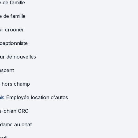
 de famille
e de famille
ur crooner
ceptionniste
ur de nouvelles
escent
x hors champ
is
Employée location d'autos
e-chien GRC
e dame au chat