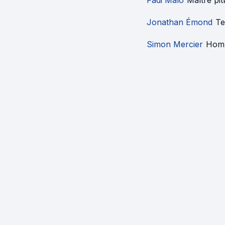
Fadi Malo
Maître pit
Jonathan Émond
Te
Simon Mercier
Homm