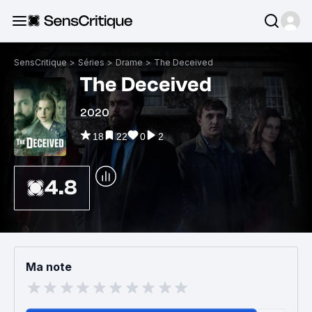
SensCritique
>
Séries
>
Drame
>
The Deceived
The Deceived
2020
18
22
0
2
4.8
Ma note