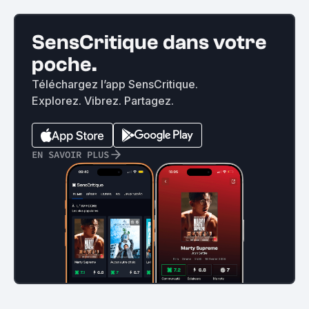
SensCritique dans votre
poche.
Téléchargez l’app SensCritique.
Explorez. Vibrez. Partagez.
EN SAVOIR PLUS