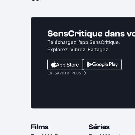
SensCritique dans v
Téléchargez l’app SensCritique.
Explorez. Vibrez. Partagez.
EN SAVOIR PLUS
Films
Séries