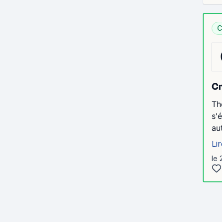
C
Cr
Th
s'
au
Lir
le 