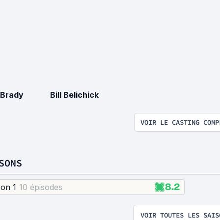
Brady
Bill Belichick
VOIR LE CASTING COMP
SONS
8.2
son 1
10 épisode
s
VOIR TOUTES LES SAIS