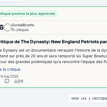
ritique positive la plus appréciée
GondalBronte
6
15 critiques
itique de The Dynasty: New England Patriots p
e Dynasty est un documentaire retraçant l'histoire de la dy
étend sur près de 20 ans et aura remporté six Super Bowls.La
tour des grandes polémiques qu'a rencontré l'équipe des Patr
e la critique
24 mai 2025
28
VOIR LES 1 CRITIQU