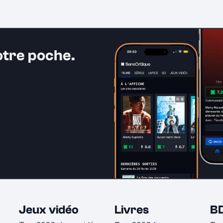
otre poche.
Jeux vidéo
Livres
B