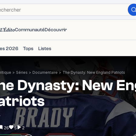
L'Édito
Communauté
Découvrir
ies 2026
Tops
Listes
itique
>
Séries
>
Documentaire
>
The Dynasty: New England Patriots
he Dynasty: New En
atriots
4
26
5
2