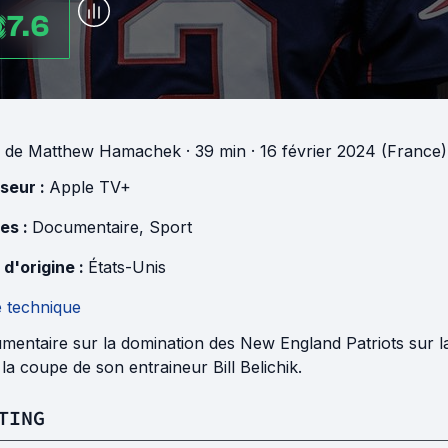
7.6
de
Matthew Hamachek
· 39 min
· 16 février 2024 (France)
useur :
Apple TV+
es :
Documentaire
,
Sport
 d'origine :
États-Unis
e technique
mentaire sur la domination des New England Patriots sur l
la coupe de son entraineur Bill Belichik.
TING