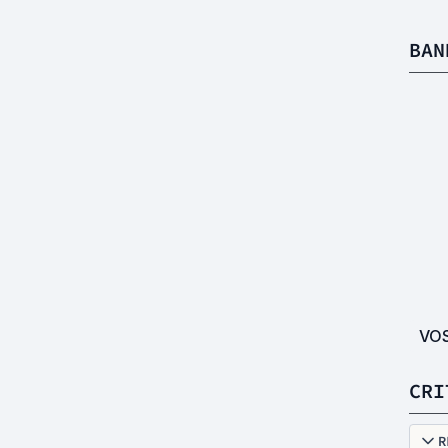
BAN
VO
CRI
R