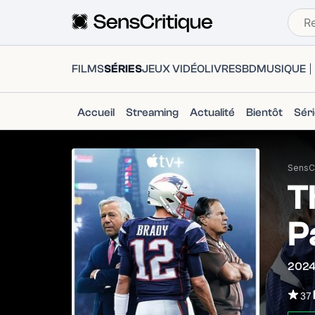
FILMS
SÉRIES
JEUX VIDÉO
LIVRES
BD
MUSIQUE
Accueil
Streaming
Actualité
Bientôt
Sér
SensCr
T
P
202
37