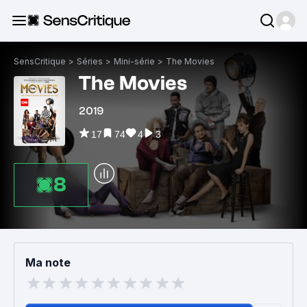
SensCritique
>
Séries
>
Mini-série
>
The Movies
The Movies
2019
17
74
4
3
8
Ma note