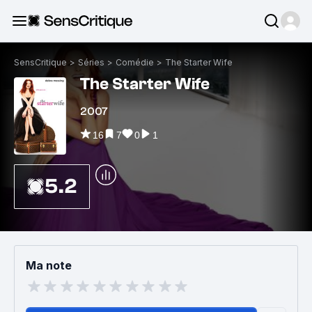
SensCritique
>
Séries
>
Comédie
>
The Starter Wife
The Starter Wife
2007
16
7
0
1
5.2
Ma note