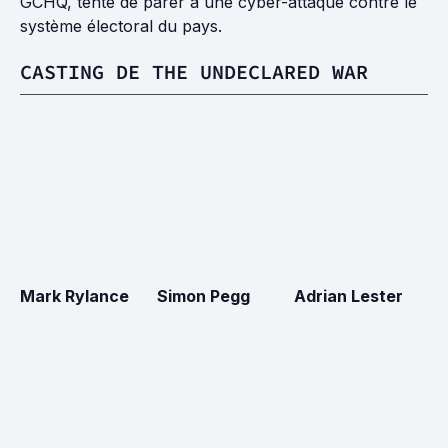
GCHQ, tente de parer à une cyber-attaque contre le
système électoral du pays.
CASTING DE THE UNDECLARED WAR
Mark Rylance
Simon Pegg
Adrian Lester
A