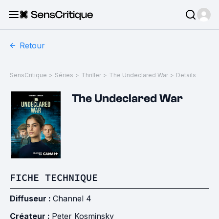
Retour
SensCritique
>
Séries
>
Thriller
>
The Undeclared War
>
Details
The Undeclared War
FICHE TECHNIQUE
Diffuseur :
Channel 4
Créateur :
Peter Kosminsky