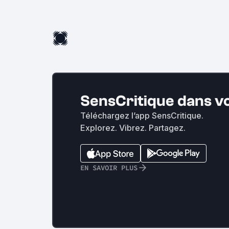
SensCritique dans v
Téléchargez l’app SensCritique.
Explorez. Vibrez. Partagez.
EN SAVOIR PLUS