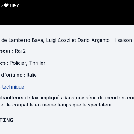
4
1
0
de
Lamberto Bava
,
Luigi Cozzi
et
Dario Argento
·
1 saison
useur :
Rai 2
es :
Policier
,
Thriller
 d'origine :
Italie
e technique
chauffeurs de taxi impliqués dans une série de meurtres en
ver le coupable en même temps que le spectateur.
TING