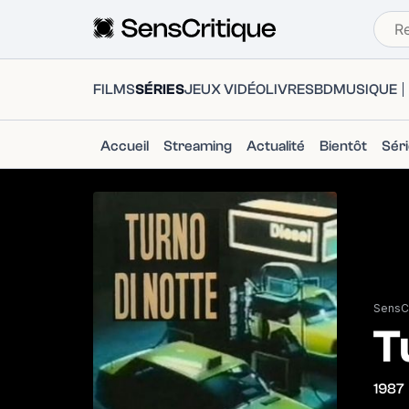
FILMS
SÉRIES
JEUX VIDÉO
LIVRES
BD
MUSIQUE
Accueil
Streaming
Actualité
Bientôt
Sér
SensCr
T
1987