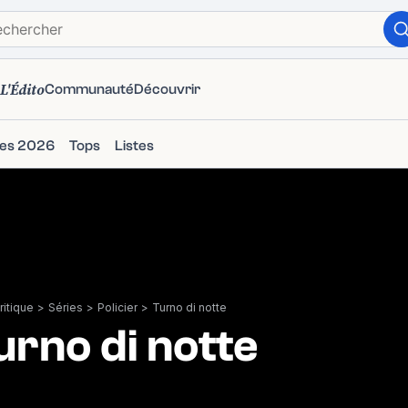
L'Édito
Communauté
Découvrir
ies 2026
Tops
Listes
itique
>
Séries
>
Policier
>
Turno di notte
urno di notte