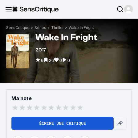
SensCritique
>
Séries
>
Thriller
>
Wake In Fright
Wake In Fright
2017
6
26
0
0
Ma note
ÉCRIRE UNE CRITIQUE