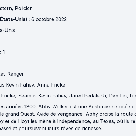
stern
,
Policier
(États-Unis) :
6 octobre 2022
ts-Unis
 :
1
xas Ranger
s Kevin Fahey
,
Anna Fricke
Fricke
,
Seamus Kevin Fahey
,
Jared Padalecki
,
Dan Lin
,
Li
des années 1800. Abby Walker est une Bostonienne aisée do
le grand Ouest. Avide de vengeance, Abby croise la route 
by et de Hoyt les mène à Independence, au Texas, où ils ren
assé et poursuivent leurs rêves de richesse.