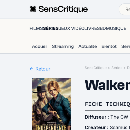
FILMS
SÉRIES
JEUX VIDÉO
LIVRES
BD
MUSIQUE
Accueil
Streaming
Actualité
Bientôt
Sér
SensCritique
>
Séries
>
D
Retour
Walker
FICHE TECHNIQ
Diffuseur :
The CW
Créateur :
Seamus 