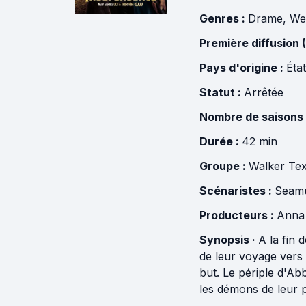
Genres :
Drame
,
We
Première diffusion 
Pays d'origine :
Éta
Statut :
Arrêtée
Nombre de saisons
Durée :
42 min
Groupe :
Walker Te
Scénaristes :
Seamu
Producteurs :
Anna 
Synopsis ·
A la fin 
de leur voyage vers 
but. Le périple d'Ab
les démons de leur p