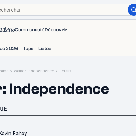
L'Édito
Communauté
Découvrir
ies 2026
Tops
Listes
rame
>
Walker: Independence
>
Details
: Independence
UE
Kevin Fahey