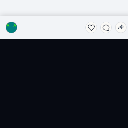
SensCritique dans votre
poche.
Téléchargez l’app SensCritique.
Explorez. Vibrez. Partagez.
EN SAVOIR PLUS