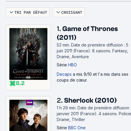
TRI PAR DÉFAUT
CROISSANT
1.
Game of Thrones
(2011)
52 min
.
Date de première diffusion : 5
juin 2011 (France).
8 saisons.
Fantasy,
Drame, Aventure
Série
HBO
Decaps
a mis 9/10 et l'a mis dans ses
coups de cœur.
8.2
2.
Sherlock (2010)
1 h 29 min
.
Date de première diffusion :
janvier 2011 (France).
4 saisons.
Policie
Drame, Thriller
Série
BBC One