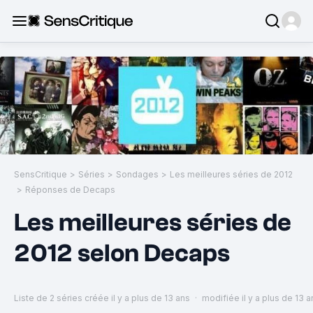
SensCritique
>
Séries
>
Sondages
>
Les meilleures séries de 2012
>
Réponses de Decaps
Les meilleures séries de
2012 selon Decaps
Liste de 2 séries
créée il y a plus de 13 ans
·
modifiée il y a plus de 13 a