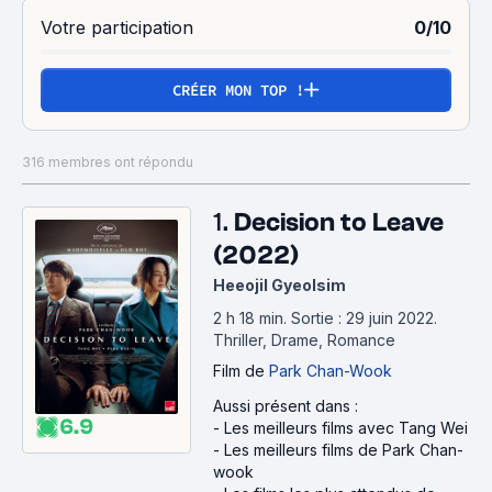
lection_officielle/3232428?mode=preview
Votre participation
0/10
CRÉER MON TOP !
316 membres ont répondu
1.
Decision to Leave
(2022)
Heeojil Gyeolsim
2 h 18 min
.
Sortie : 29 juin 2022.
Thriller, Drame, Romance
Film
de
Park Chan-Wook
Aussi présent dans :
6.9
-
Les meilleurs films avec Tang Wei
-
Les meilleurs films de Park Chan-
wook