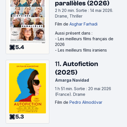
parallèles (2026)
2 h 20 min
.
Sortie : 14 mai 2026.
Drame, Thriller
Film
de
Asghar Farhadi
Aussi présent dans :
-
Les meilleurs films français de
2026
5.4
-
Les meilleurs films iraniens
11.
Autofiction
(2025)
Amarga Navidad
1 h 51 min
.
Sortie : 20 mai 2026
(France).
Drame
Film
de
Pedro Almodóvar
5.3