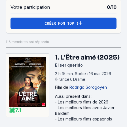
Votre participation
0/10
CRÉER MON TOP !
116 membres ont répondu
1.
L’Être aimé (2025)
El ser querido
2 h 15 min
.
Sortie : 16 mai 2026
(France).
Drame
Film
de
Rodrigo Sorogoyen
Aussi présent dans :
-
Les meilleurs films de 2026
-
Les meilleurs films avec Javier
7.1
Bardem
-
Les meilleurs films espagnols