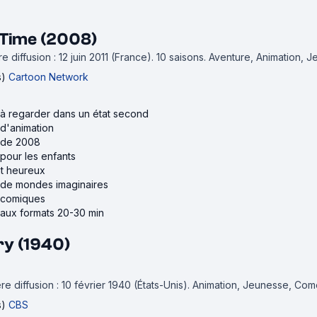
Time (2008)
 diffusion : 12 juin 2011 (France).
10 saisons.
Aventure, Animation, 
s)
Cartoon Network
s à regarder dans un état second
 d'animation
s de 2008
 pour les enfants
nt heureux
s de mondes imaginaires
s comiques
 aux formats 20-30 min
ry (1940)
e diffusion : 10 février 1940 (États-Unis).
Animation, Jeunesse, Com
s)
CBS