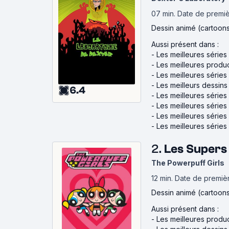
07 min
.
Date de premiè
Dessin animé (cartoon
Aussi présent dans :
-
Les meilleures séries
-
Les meilleures produ
-
Les meilleures série
-
Les meilleurs dessin
6.4
-
Les meilleures série
-
Les meilleures séries
-
Les meilleures série
-
Les meilleures série
2.
Les Supers
The Powerpuff Girls
12 min
.
Date de premièr
Dessin animé (cartoon
Aussi présent dans :
-
Les meilleures produ