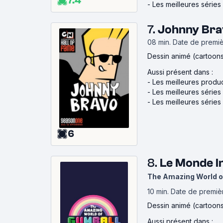
7.4
-
Les meilleures série
7.
Johnny Bra
08 min
.
Date de premiè
Dessin animé (cartoon
Aussi présent dans :
-
Les meilleures produ
-
Les meilleures séries
-
Les meilleures série
6
8.
Le Monde I
The Amazing World o
10 min
.
Date de première
Dessin animé (cartoon
Aussi présent dans :