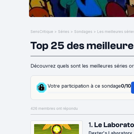
SensCritique
>
Séries
>
Sondages
>
Top 25 des meilleure
Découvrez quels sont les meilleures séries o
Votre participation à ce sondage
0/10
426 membres ont répondu
1.
Le Laborato
Dexter's Laboratory