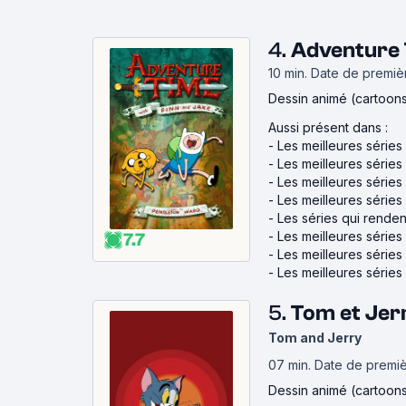
4.
Adventure 
10 min
.
Date de première
Dessin animé (cartoon
Aussi présent dans :
-
Les meilleures série
-
Les meilleures séries
-
Les meilleures série
-
Les meilleures séries
-
Les séries qui rende
-
Les meilleures série
7.7
-
Les meilleures série
-
Les meilleures séries
5.
Tom et Jer
Tom and Jerry
07 min
.
Date de premièr
Dessin animé (cartoon