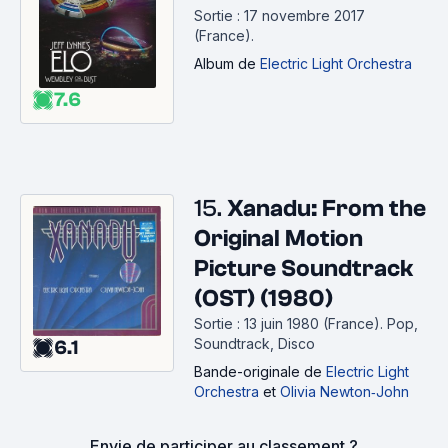
Sortie : 17 novembre 2017
(France).
Album
de
Electric Light Orchestra
7.6
15.
Xanadu: From the
Original Motion
Picture Soundtrack
(OST) (1980)
Sortie : 13 juin 1980 (France).
Pop,
Soundtrack, Disco
6.1
Bande-originale
de
Electric Light
Orchestra
et
Olivia Newton‐John
Envie de participer au classement ?