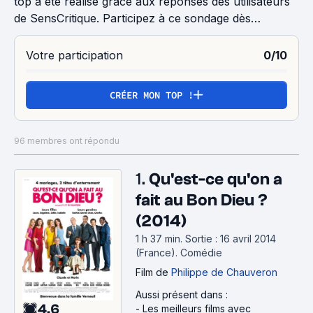
top a été réalisé grâce aux réponses des utilisateurs
de SensCritique. Participez à ce sondage dès
maintenant afin de le rendre meilleur.
Votre participation
0/10
CRÉER MON TOP !
96 membres ont répondu
1.
Qu'est-ce qu'on a
fait au Bon Dieu ?
(2014)
1 h 37 min
.
Sortie : 16 avril 2014
(France).
Comédie
Film
de
Philippe de Chauveron
Aussi présent dans :
4.6
-
Les meilleurs films avec