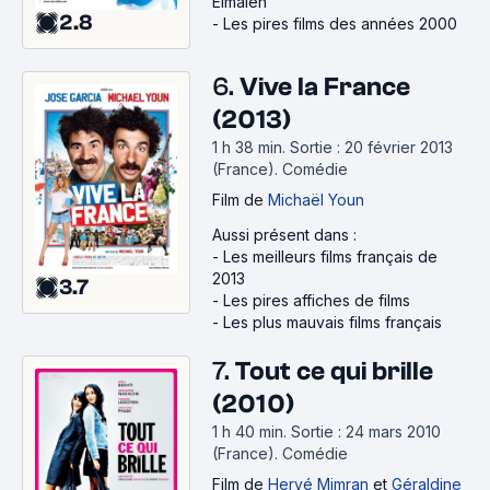
Elmaleh
2.8
-
Les pires films des années 2000
6.
Vive la France
(2013)
1 h 38 min
.
Sortie : 20 février 2013
(France).
Comédie
Film
de
Michaël Youn
Aussi présent dans :
-
Les meilleurs films français de
2013
3.7
-
Les pires affiches de films
-
Les plus mauvais films français
7.
Tout ce qui brille
(2010)
1 h 40 min
.
Sortie : 24 mars 2010
(France).
Comédie
Film
de
Hervé Mimran
et
Géraldine