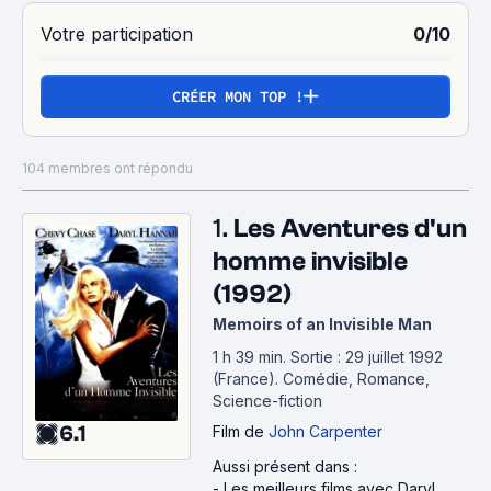
Votre participation
0/10
CRÉER MON TOP !
104 membres ont répondu
1.
Les Aventures d'un
homme invisible
(1992)
Memoirs of an Invisible Man
1 h 39 min
.
Sortie : 29 juillet 1992
(France).
Comédie, Romance,
Science-fiction
6.1
Film
de
John Carpenter
Aussi présent dans :
-
Les meilleurs films avec Daryl