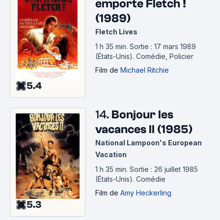
emporte Fletch !
(1989)
Fletch Lives
1 h 35 min
.
Sortie : 17 mars 1989
(États-Unis).
Comédie, Policier
Film
de
Michael Ritchie
5.4
14.
Bonjour les
vacances II (1985)
National Lampoon's European
Vacation
1 h 35 min
.
Sortie : 26 juillet 1985
(États-Unis).
Comédie
Film
de
Amy Heckerling
5.3