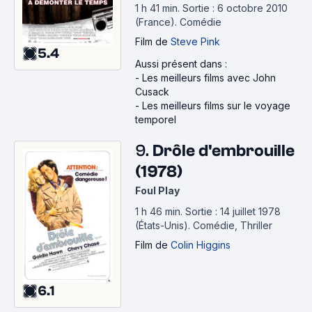
1 h 41 min
.
Sortie : 6 octobre 2010
(France).
Comédie
Film
de
Steve Pink
5.4
Aussi présent dans :
-
Les meilleurs films avec John
Cusack
-
Les meilleurs films sur le voyage
temporel
9.
Drôle d'embrouille
(1978)
Foul Play
1 h 46 min
.
Sortie : 14 juillet 1978
(États-Unis).
Comédie, Thriller
Film
de
Colin Higgins
6.1