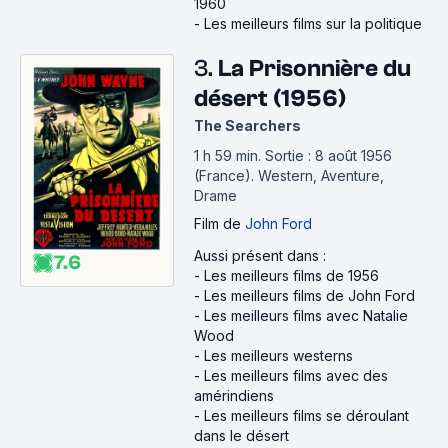
1960
-
Les meilleurs films sur la politique
3.
La Prisonnière du
désert (1956)
The Searchers
1 h 59 min
.
Sortie : 8 août 1956
(France).
Western, Aventure,
Drame
Film
de
John Ford
Aussi présent dans :
7.6
-
Les meilleurs films de 1956
-
Les meilleurs films de John Ford
-
Les meilleurs films avec Natalie
Wood
-
Les meilleurs westerns
-
Les meilleurs films avec des
amérindiens
-
Les meilleurs films se déroulant
dans le désert