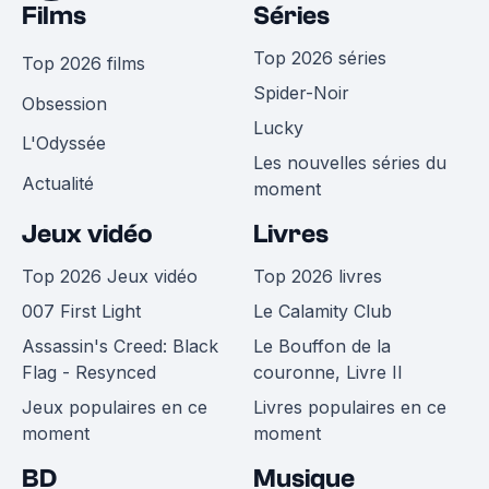
Films
Séries
Top 2026 séries
Top 2026 films
Spider-Noir
Obsession
Lucky
L'Odyssée
Les nouvelles séries du
Actualité
moment
Jeux vidéo
Livres
Top 2026 Jeux vidéo
Top 2026 livres
007 First Light
Le Calamity Club
Assassin's Creed: Black
Le Bouffon de la
Flag - Resynced
couronne, Livre II
Jeux populaires en ce
Livres populaires en ce
moment
moment
BD
Musique