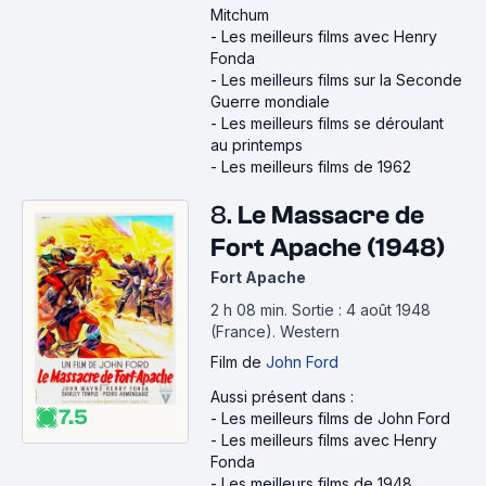
Mitchum
-
Les meilleurs films avec Henry
Fonda
-
Les meilleurs films sur la Seconde
Guerre mondiale
-
Les meilleurs films se déroulant
au printemps
-
Les meilleurs films de 1962
8.
Le Massacre de
Fort Apache (1948)
Fort Apache
2 h 08 min
.
Sortie : 4 août 1948
(France).
Western
Film
de
John Ford
Aussi présent dans :
7.5
-
Les meilleurs films de John Ford
-
Les meilleurs films avec Henry
Fonda
-
Les meilleurs films de 1948