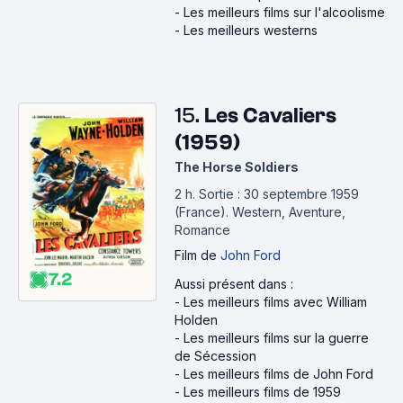
-
Les meilleurs films sur l'alcoolisme
-
Les meilleurs westerns
15.
Les Cavaliers
(1959)
The Horse Soldiers
2 h
.
Sortie : 30 septembre 1959
(France).
Western, Aventure,
Romance
Film
de
John Ford
7.2
Aussi présent dans :
-
Les meilleurs films avec William
Holden
-
Les meilleurs films sur la guerre
de Sécession
-
Les meilleurs films de John Ford
-
Les meilleurs films de 1959