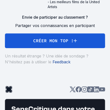
-
Les meilleurs films de la United
Artists
Envie de participer au classement ?
Partager vos connaissances en participant
CRÉER MON TOP !
Un résultat étrange ? Une idée de sondage ?
N'hésitez pas à utiliser le
Feedback
SensCritique dans votre