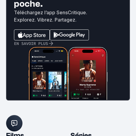
poche.
Téléchargez l’app SensCritique.
Explorez. Vibrez. Partagez.
EN SAVOIR PLUS
Films
Séries