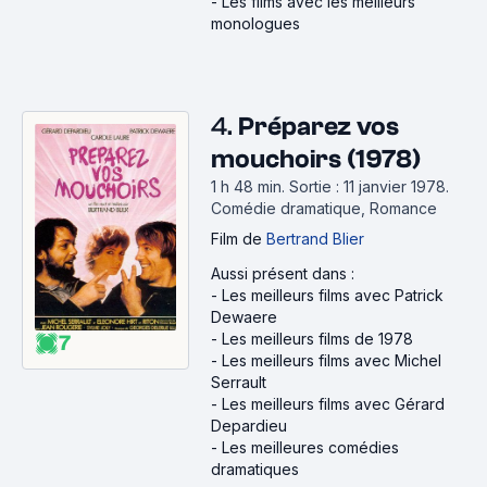
-
Les films avec les meilleurs
monologues
4.
Préparez vos
mouchoirs (1978)
1 h 48 min
.
Sortie : 11 janvier 1978.
Comédie dramatique, Romance
Film
de
Bertrand Blier
Aussi présent dans :
-
Les meilleurs films avec Patrick
Dewaere
-
Les meilleurs films de 1978
7
-
Les meilleurs films avec Michel
Serrault
-
Les meilleurs films avec Gérard
Depardieu
-
Les meilleures comédies
dramatiques