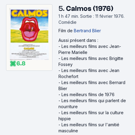
5.
Calmos (1976)
1 h 47 min
.
Sortie : 11 février 1976.
Comédie
Film
de
Bertrand Blier
Aussi présent dans :
-
Les meilleurs films avec Jean-
Pierre Marielle
-
Les meilleurs films avec Brigitte
6.8
Fossey
-
Les meilleurs films avec Jean
Rochefort
-
Les meilleurs films avec Bernard
Blier
-
Les meilleurs films de 1976
-
Les meilleurs films qui parlent de
nourriture
-
Les meilleurs films sur la culture
hippie
-
Les meilleurs films sur l'amitié
masculine