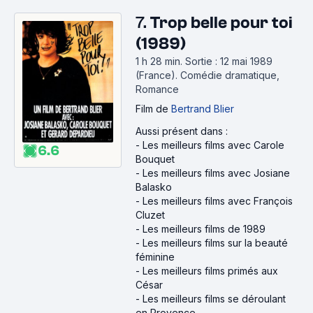
7.
Trop belle pour toi
(1989)
1 h 28 min
.
Sortie : 12 mai 1989
(France).
Comédie dramatique,
Romance
Film
de
Bertrand Blier
Aussi présent dans :
-
Les meilleurs films avec Carole
6.6
Bouquet
-
Les meilleurs films avec Josiane
Balasko
-
Les meilleurs films avec François
Cluzet
-
Les meilleurs films de 1989
-
Les meilleurs films sur la beauté
féminine
-
Les meilleurs films primés aux
César
-
Les meilleurs films se déroulant
en Provence