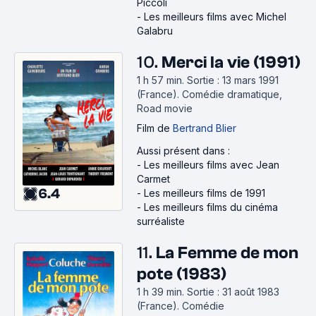
Piccoli
-
Les meilleurs films avec Michel
Galabru
10.
Merci la vie (1991)
1 h 57 min
.
Sortie : 13 mars 1991
(France).
Comédie dramatique,
Road movie
Film
de
Bertrand Blier
Aussi présent dans :
-
Les meilleurs films avec Jean
Carmet
6.4
-
Les meilleurs films de 1991
-
Les meilleurs films du cinéma
surréaliste
11.
La Femme de mon
pote (1983)
1 h 39 min
.
Sortie : 31 août 1983
(France).
Comédie