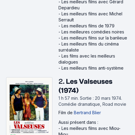
-
Les meilleurs films avec Gérard
Depardieu
-
Les meilleurs films avec Michel
Serrault
-
Les meilleurs films de 1979
-
Les meilleures comédies noires
-
Les meilleurs films sur la banlieue
-
Les meilleurs films du cinéma
surréaliste
-
Les films avec les meilleurs
dialogues
-
Les meilleurs films anti-système
2.
Les Valseuses
(1974)
1 h 57 min
.
Sortie : 20 mars 1974.
Comédie dramatique, Road movie
Film
de
Bertrand Blier
Aussi présent dans :
-
Les meilleurs films avec Miou-
Miou