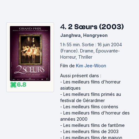
4.
2 Sœurs (2003)
Janghwa, Hongryeon
1 h 55 min
.
Sortie : 16 juin 2004
(France).
Drame, Épouvante-
Horreur, Thriller
Film
de
Kim Jee-Woon
Aussi présent dans :
-
Les meilleurs films d'horreur
6.8
asiatiques
-
Les meilleurs films primés au
festival de Gérardmer
-
Les meilleurs films coréens
-
Les meilleurs films d'horreur des
années 2000
-
Les meilleurs films de fantôme
-
Les meilleurs films de 2003
-
Les meilleurs films de maison