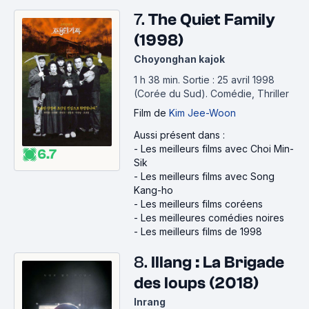
7.
The Quiet Family
(1998)
Choyonghan kajok
1 h 38 min
.
Sortie : 25 avril 1998
(Corée du Sud).
Comédie, Thriller
Film
de
Kim Jee-Woon
Aussi présent dans :
-
Les meilleurs films avec Choi Min-
6.7
Sik
-
Les meilleurs films avec Song
Kang-ho
-
Les meilleurs films coréens
-
Les meilleures comédies noires
-
Les meilleurs films de 1998
8.
Illang : La Brigade
des loups (2018)
Inrang