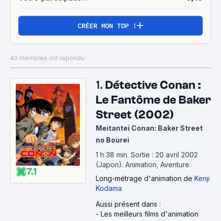
CRÉER MON TOP !
40 membres ont répondu
1.
Détective Conan :
Le Fantôme de Baker
Street (2002)
Meitantei Conan: Baker Street
no Bourei
1 h 38 min
.
Sortie : 20 avril 2002
(Japon).
Animation, Aventure
7.1
Long-métrage d'animation
de
Kenji
Kodama
Aussi présent dans :
-
Les meilleurs films d'animation