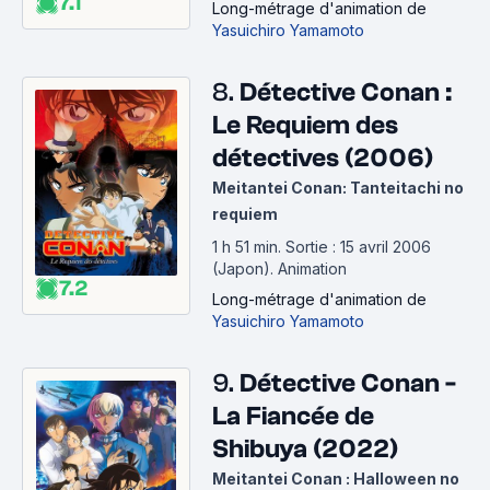
7.1
Long-métrage d'animation
de
Yasuichiro Yamamoto
8.
Détective Conan :
Le Requiem des
détectives (2006)
Meitantei Conan: Tanteitachi no
requiem
1 h 51 min
.
Sortie : 15 avril 2006
(Japon).
Animation
7.2
Long-métrage d'animation
de
Yasuichiro Yamamoto
9.
Détective Conan -
La Fiancée de
Shibuya (2022)
Meitantei Conan : Halloween no