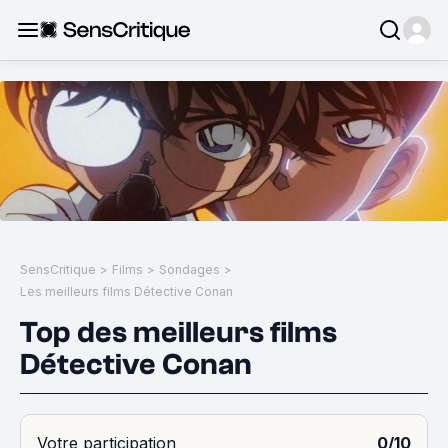
SensCritique
>
Films
>
Sondages
>
Les meilleurs films Détective Conan
Top des meilleurs films
Détective Conan
Votre participation
0/10