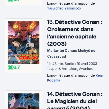
Long-métrage d'animation
de
Yasuichiro Yamamoto
13.
Détective Conan :
Croisement dans
l'ancienne capitale
(2003)
Meitantei Conan: Meikyū no
Crossroad
1 h 48 min
.
Sortie : 19 avril 2003
6.7
(Japon).
Animation, Aventure
Long-métrage d'animation
de
Kenji
Kodama
14.
Détective Conan :
Le Magicien du ciel
argenté (2004)