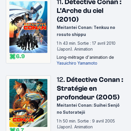
11.
Détective Conan :
L'Arche du ciel
(2010)
Meitantei Conan: Tenkuu no
rosuto shippu
1 h 43 min
.
Sortie : 17 avril 2010
(Japon).
Animation
6.9
Long-métrage d'animation
de
Yasuichiro Yamamoto
12.
Détective Conan :
Stratégie en
profondeur (2005)
Meitantei Conan: Suihei Senjō
no Sutoratejii
1 h 50 min
.
Sortie : 9 avril 2005
(Japon).
Animation
6.7