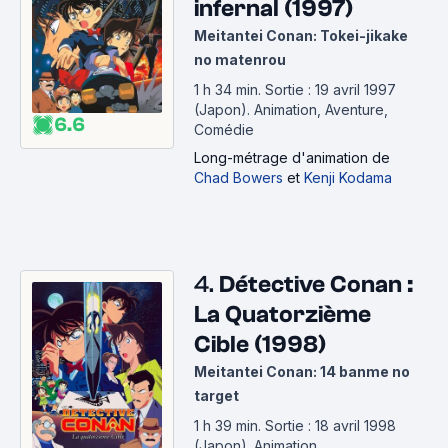
infernal (1997)
Meitantei Conan: Tokei-jikake
no matenrou
1 h 34 min
.
Sortie : 19 avril 1997
(Japon).
Animation, Aventure,
6.6
Comédie
Long-métrage d'animation
de
Chad Bowers
et
Kenji Kodama
4.
Détective Conan :
La Quatorzième
Cible (1998)
Meitantei Conan: 14 banme no
target
1 h 39 min
.
Sortie : 18 avril 1998
(Japon).
Animation