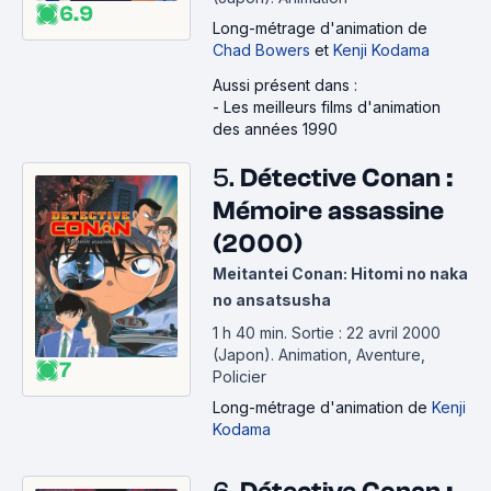
6.9
Long-métrage d'animation
de
Chad Bowers
et
Kenji Kodama
Aussi présent dans :
-
Les meilleurs films d'animation
des années 1990
5.
Détective Conan :
Mémoire assassine
(2000)
Meitantei Conan: Hitomi no naka
no ansatsusha
1 h 40 min
.
Sortie : 22 avril 2000
(Japon).
Animation, Aventure,
7
Policier
Long-métrage d'animation
de
Kenji
Kodama