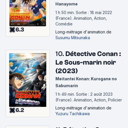
Hanayome
1 h 50 min
.
Sortie : 18 mai 2022
(France).
Animation, Action,
Comédie
6.3
Long-métrage d'animation
de
Susumu Mitsunaka
10.
Détective Conan :
Le Sous-marin noir
(2023)
Meitantei Konan: Kurogane no
Sabumarin
1 h 49 min
.
Sortie : 2 août 2023
(France).
Animation, Action, Policier
Long-métrage d'animation
de
6.2
Yuzuru Tachikawa