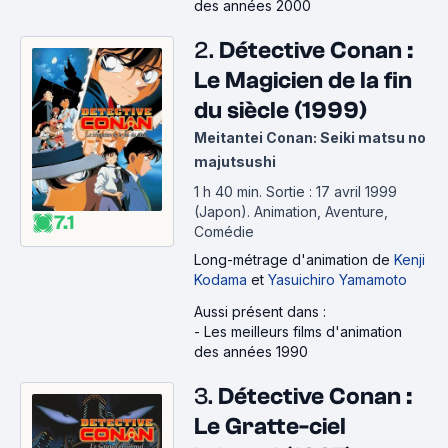
des années 2000
2.
Détective Conan :
Le Magicien de la fin
du siècle (1999)
Meitantei Conan: Seiki matsu no
majutsushi
1 h 40 min
.
Sortie : 17 avril 1999
(Japon).
Animation, Aventure,
7.1
Comédie
Long-métrage d'animation
de
Kenji
Kodama
et
Yasuichiro Yamamoto
Aussi présent dans :
-
Les meilleurs films d'animation
des années 1990
3.
Détective Conan :
Le Gratte-ciel