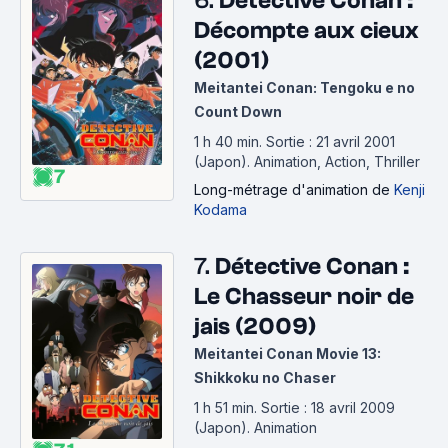
6.
Détective Conan :
Décompte aux cieux
(2001)
Meitantei Conan: Tengoku e no
Count Down
1 h 40 min
.
Sortie : 21 avril 2001
(Japon).
Animation, Action, Thriller
7
Long-métrage d'animation
de
Kenji
Kodama
7.
Détective Conan :
Le Chasseur noir de
jais (2009)
Meitantei Conan Movie 13:
Shikkoku no Chaser
1 h 51 min
.
Sortie : 18 avril 2009
(Japon).
Animation