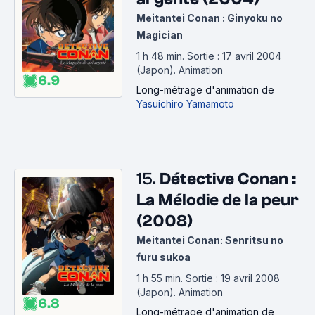
Meitantei Conan : Ginyoku no
Magician
1 h 48 min
.
Sortie : 17 avril 2004
(Japon).
Animation
6.9
Long-métrage d'animation
de
Yasuichiro Yamamoto
15.
Détective Conan :
La Mélodie de la peur
(2008)
Meitantei Conan: Senritsu no
furu sukoa
1 h 55 min
.
Sortie : 19 avril 2008
(Japon).
Animation
6.8
Long-métrage d'animation
de