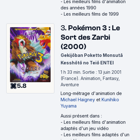
-
Les meilleurs films d'animation
des années 1990
-
Les meilleurs films de 1999
3.
Pokémon 3 : Le
Sort des Zarbi
(2000)
Gekijōban Poketto Monsutā
Kesshōtō no Teiō ENTEI
1 h 33 min
.
Sortie : 13 juin 2001
(France).
Animation, Fantasy,
Aventure
5.8
Long-métrage d'animation
de
Michael Haigney
et
Kunihiko
Yuyama
Aussi présent dans :
-
Les meilleurs films d'animation
adaptés d'un jeu vidéo
-
Les meilleurs films adaptés d'un