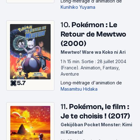
Long-métrage d'animation
de
Kunihiko Yuyama
10.
Pokémon : Le
Retour de Mewtwo
(2000)
Mewtwo! Ware wa Koko ni Ari
1 h 15 min
.
Sortie : 28 juillet 2004
(France).
Animation, Fantasy,
Aventure
5.7
Long-métrage d'animation
de
Masamitsu Hidaka
11.
Pokémon, le film :
Je te choisis ! (2017)
Gekijōban Pocket Monster: Kimi
ni Kimeta!