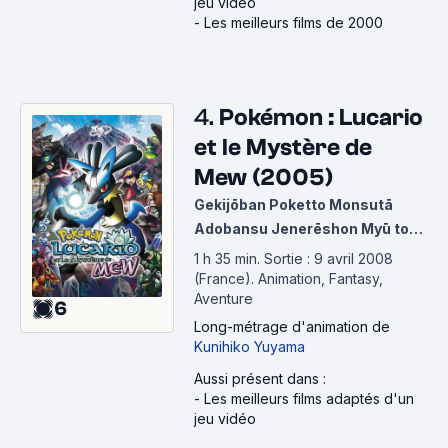
jeu vidéo
-
Les meilleurs films de 2000
4.
Pokémon : Lucario
et le Mystère de
Mew (2005)
Gekijōban Poketto Monsutā
Adobansu Jenerēshon Myū to
Hadō no Yūsha Rukario
1 h 35 min
.
Sortie : 9 avril 2008
(France).
Animation, Fantasy,
Aventure
6
Long-métrage d'animation
de
Kunihiko Yuyama
Aussi présent dans :
-
Les meilleurs films adaptés d'un
jeu vidéo