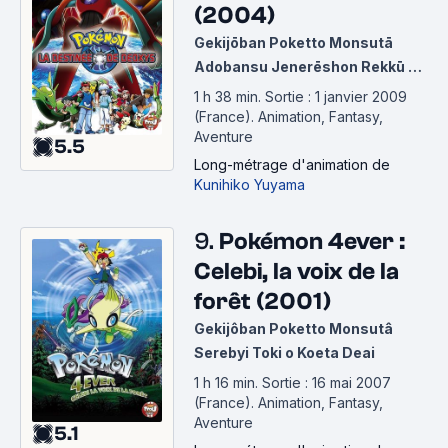
(2004)
Gekijōban Poketto Monsutā
Adobansu Jenerēshon Rekkū no
Hōmonsha Deokishisu
1 h 38 min
.
Sortie : 1 janvier 2009
(France).
Animation, Fantasy,
Aventure
5.5
Long-métrage d'animation
de
Kunihiko Yuyama
9.
Pokémon 4ever :
Celebi, la voix de la
forêt (2001)
Gekijôban Poketto Monsutâ
Serebyi Toki o Koeta Deai
1 h 16 min
.
Sortie : 16 mai 2007
(France).
Animation, Fantasy,
Aventure
5.1