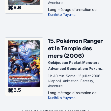
Aventure
5.6
Long-métrage d'animation
de
Kunihiko Yuyama
15.
Pokémon Ranger
et le Temple des
mers (2006)
Gekijouban Pocket Monsters
Advanced Generation: Pokemon
Ranger to Umi no Ouji Manaphy
1 h 40 min
.
Sortie : 15 juillet 2006
(Japon).
Animation, Fantasy,
Aventure
5.5
Long-métrage d'animation
de
Kunihiko Yuyama