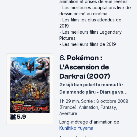
animation et prises de vue réelles
-
Les meilleures adaptations live de
dessin animé au cinéma
-
Les films les plus attendus de
2019
-
Les meilleurs films Legendary
Pictures
-
Les meilleurs films de 2019
6.
Pokémon :
L'Ascension de
Darkrai (2007)
Gekijô ban poketto monsutâ :
Daiamondo pâru - Diaruga vs
Parukia vs Dâkurai
1 h 29 min
.
Sortie : 8 octobre 2008
(France).
Animation, Fantasy,
Aventure
5.9
Long-métrage d'animation
de
Kunihiko Yuyama