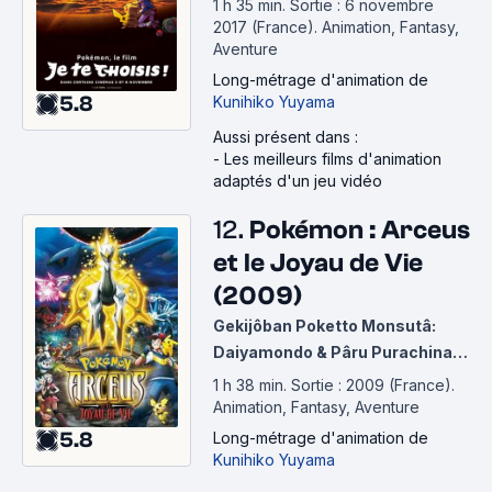
1 h 35 min
.
Sortie : 6 novembre
2017 (France).
Animation, Fantasy,
Aventure
Long-métrage d'animation
de
5.8
Kunihiko Yuyama
Aussi présent dans :
-
Les meilleurs films d'animation
adaptés d'un jeu vidéo
12.
Pokémon : Arceus
et le Joyau de Vie
(2009)
Gekijôban Poketto Monsutâ:
Daiyamondo & Pâru Purachina -
Aruseusu Chôkoku no Jikû e
1 h 38 min
.
Sortie : 2009 (France).
Animation, Fantasy, Aventure
5.8
Long-métrage d'animation
de
Kunihiko Yuyama