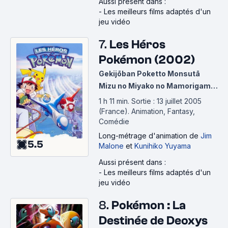
Aussi présent dans :
-
Les meilleurs films adaptés d'un
jeu vidéo
7.
Les Héros
Pokémon (2002)
Gekijōban Poketto Monsutā
Mizu no Miyako no Mamorigami
Ratiasu to Ratiosu
1 h 11 min
.
Sortie : 13 juillet 2005
(France).
Animation, Fantasy,
Comédie
Long-métrage d'animation
de
Jim
5.5
Malone
et
Kunihiko Yuyama
Aussi présent dans :
-
Les meilleurs films adaptés d'un
jeu vidéo
8.
Pokémon : La
Destinée de Deoxys