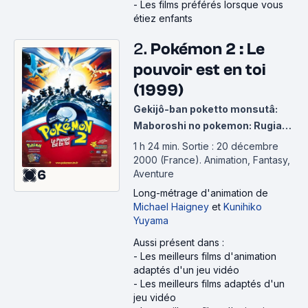
-
Les films préférés lorsque vous
étiez enfants
2.
Pokémon 2 : Le
pouvoir est en toi
(1999)
Gekijô-ban poketto monsutâ:
Maboroshi no pokemon: Rugia
bakutan
1 h 24 min
.
Sortie : 20 décembre
2000 (France).
Animation, Fantasy,
6
Aventure
Long-métrage d'animation
de
Michael Haigney
et
Kunihiko
Yuyama
Aussi présent dans :
-
Les meilleurs films d'animation
adaptés d'un jeu vidéo
-
Les meilleurs films adaptés d'un
jeu vidéo