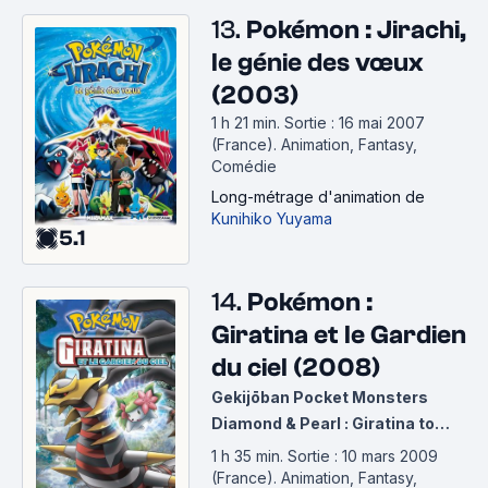
13.
Pokémon : Jirachi,
le génie des vœux
(2003)
1 h 21 min
.
Sortie : 16 mai 2007
(France).
Animation, Fantasy,
Comédie
Long-métrage d'animation
de
Kunihiko Yuyama
5.1
14.
Pokémon :
Giratina et le Gardien
du ciel (2008)
Gekijōban Pocket Monsters
Diamond & Pearl : Giratina to
Sora no Hanataba Sheimi
1 h 35 min
.
Sortie : 10 mars 2009
(France).
Animation, Fantasy,