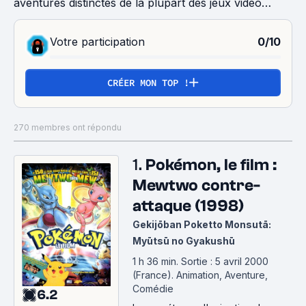
aventures distinctes de la plupart des jeux vidéo
Pokémon et mettent en scène Sacha Ketchum en
tant que personnage principal. Sacha et ses
Votre participation
0/10
compagnons voyagent à travers le monde Pokémon
en combattant d'autres dresseurs Pokémon.
CRÉER MON TOP !
270 membres ont répondu
1.
Pokémon, le film :
Mewtwo contre-
attaque (1998)
Gekijōban Poketto Monsutā:
Myūtsū no Gyakushū
1 h 36 min
.
Sortie : 5 avril 2000
(France).
Animation, Aventure,
Comédie
6.2