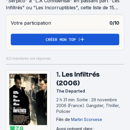
"Serpico" à "L.A Confidential" en passant part "Les
Infiltrés" ou "Les Incorruptibles", cette liste de 15
films de qualité devrait vous donner un bon début de
réponse. Cette liste est tirée du meilleur du bouche à
Votre participation
0/10
oreille : elle est compilée à partir des participations
des internautes et l'ordre des réponses données par
CRÉER MON TOP !
chaque participant est également pris en compte. Si
vous êtes inscrit au site, vous voyez également les
réponses de vos amis. La mise à jour des résultats est
421 membres ont répondu
quotidienne.
1.
Les Infiltrés
(2006)
The Departed
2 h 31 min
.
Sortie : 29 novembre
2006 (France).
Gangster, Thriller,
Policier
Film
de
Martin Scorsese
7.6
Aussi présent dans :