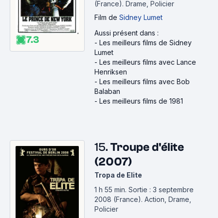
(France).
Drame, Policier
Film
de
Sidney Lumet
Aussi présent dans :
7.3
-
Les meilleurs films de Sidney
Lumet
-
Les meilleurs films avec Lance
Henriksen
-
Les meilleurs films avec Bob
Balaban
-
Les meilleurs films de 1981
15.
Troupe d'élite
(2007)
Tropa de Elite
1 h 55 min
.
Sortie : 3 septembre
2008 (France).
Action, Drame,
Policier