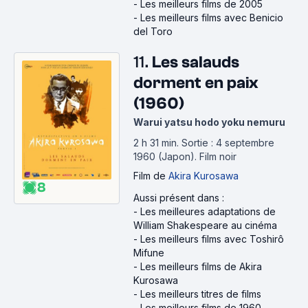
-
Les meilleurs films de 2005
-
Les meilleurs films avec Benicio
del Toro
11.
Les salauds
dorment en paix
(1960)
Warui yatsu hodo yoku nemuru
2 h 31 min
.
Sortie : 4 septembre
1960 (Japon).
Film noir
Film
de
Akira Kurosawa
8
Aussi présent dans :
-
Les meilleures adaptations de
William Shakespeare au cinéma
-
Les meilleurs films avec Toshirô
Mifune
-
Les meilleurs films de Akira
Kurosawa
-
Les meilleurs titres de films
-
Les meilleurs films de 1960