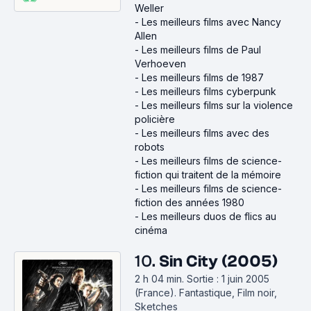
Weller
-
Les meilleurs films avec Nancy
Allen
-
Les meilleurs films de Paul
Verhoeven
-
Les meilleurs films de 1987
-
Les meilleurs films cyberpunk
-
Les meilleurs films sur la violence
policière
-
Les meilleurs films avec des
robots
-
Les meilleurs films de science-
fiction qui traitent de la mémoire
-
Les meilleurs films de science-
fiction des années 1980
-
Les meilleurs duos de flics au
cinéma
10.
Sin City (2005)
2 h 04 min
.
Sortie : 1 juin 2005
(France).
Fantastique, Film noir,
Sketches