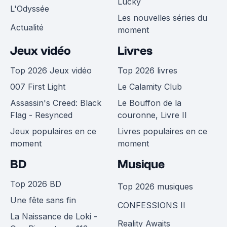
Lucky
L'Odyssée
Les nouvelles séries du
Actualité
moment
Jeux vidéo
Livres
Top 2026 Jeux vidéo
Top 2026 livres
007 First Light
Le Calamity Club
Assassin's Creed: Black
Le Bouffon de la
Flag - Resynced
couronne, Livre II
Jeux populaires en ce
Livres populaires en ce
moment
moment
BD
Musique
Top 2026 BD
Top 2026 musiques
Une fête sans fin
CONFESSIONS II
La Naissance de Loki -
Reality Awaits