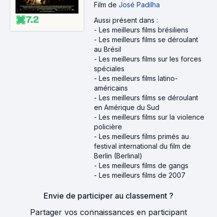
Film
de
José Padilha
7.2
Aussi présent dans :
-
Les meilleurs films brésiliens
-
Les meilleurs films se déroulant
au Brésil
-
Les meilleurs films sur les forces
spéciales
-
Les meilleurs films latino-
américains
-
Les meilleurs films se déroulant
en Amérique du Sud
-
Les meilleurs films sur la violence
policière
-
Les meilleurs films primés au
festival international du film de
Berlin (Berlinal)
-
Les meilleurs films de gangs
-
Les meilleurs films de 2007
Envie de participer au classement ?
Partager vos connaissances en participant