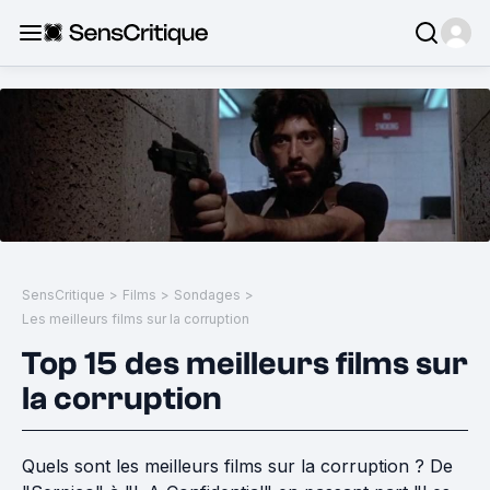
SensCritique
>
Films
>
Sondages
>
Les meilleurs films sur la corruption
Top 15 des meilleurs films sur
la corruption
Quels sont les meilleurs films sur la corruption ? De