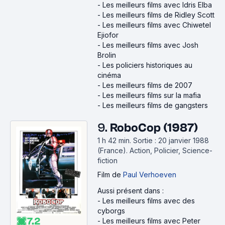
-
Les meilleurs films avec Idris Elba
-
Les meilleurs films de Ridley Scott
-
Les meilleurs films avec Chiwetel
Ejiofor
-
Les meilleurs films avec Josh
Brolin
-
Les policiers historiques au
cinéma
-
Les meilleurs films de 2007
-
Les meilleurs films sur la mafia
-
Les meilleurs films de gangsters
9.
RoboCop (1987)
1 h 42 min
.
Sortie : 20 janvier 1988
(France).
Action, Policier, Science-
fiction
Film
de
Paul Verhoeven
Aussi présent dans :
-
Les meilleurs films avec des
cyborgs
7.2
-
Les meilleurs films avec Peter