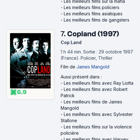
-
Les meilleurs films sur la mafia
-
Les meilleurs films policiers
-
Les meilleurs films asiatiques
-
Les meilleurs films de gangsters
7.
Copland (1997)
Cop Land
1 h 44 min
.
Sortie : 29 octobre 1997
(France).
Policier, Thriller
Film
de
James Mangold
Aussi présent dans :
-
Les meilleurs films avec Ray Liotta
-
Les meilleurs films avec Robert
6.9
Patrick
-
Les meilleurs films de James
Mangold
-
Les meilleurs films avec Sylvester
Stallone
-
Les meilleurs films sur la violence
policière
-
Les meilleurs films avec Harvey