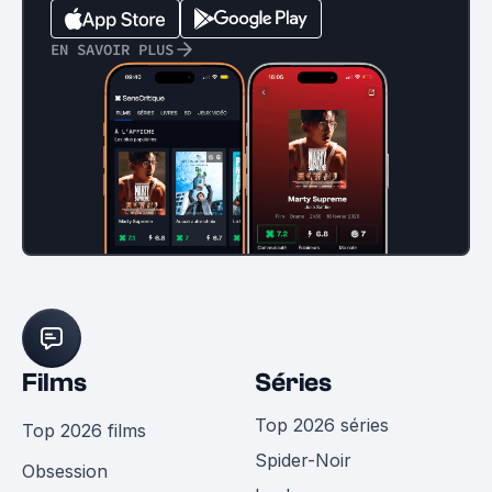
EN SAVOIR PLUS
Films
Séries
Top 2026 séries
Top 2026 films
Spider-Noir
Obsession