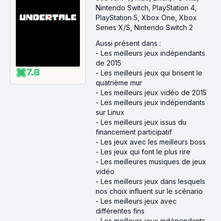
Nintendo Switch, PlayStation 4,
PlayStation 5, Xbox One, Xbox
Series X/S, Nintendo Switch 2
Aussi présent dans :
-
Les meilleurs jeux indépendants
de 2015
7.8
-
Les meilleurs jeux qui brisent le
quatrième mur
-
Les meilleurs jeux vidéo de 2015
-
Les meilleurs jeux indépendants
sur Linux
-
Les meilleurs jeux issus du
financement participatif
-
Les jeux avec les meilleurs boss
-
Les jeux qui font le plus rire
-
Les meilleures musiques de jeux
vidéo
-
Les meilleurs jeux dans lesquels
nos choix influent sur le scénario
-
Les meilleurs jeux avec
différentes fins
-
Les meilleurs jeux indépendants