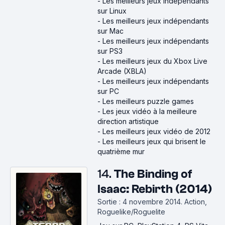
-
Les meilleurs jeux indépendants
sur Linux
-
Les meilleurs jeux indépendants
sur Mac
-
Les meilleurs jeux indépendants
sur PS3
-
Les meilleurs jeux du Xbox Live
Arcade (XBLA)
-
Les meilleurs jeux indépendants
sur PC
-
Les meilleurs puzzle games
-
Les jeux vidéo à la meilleure
direction artistique
-
Les meilleurs jeux vidéo de 2012
-
Les meilleurs jeux qui brisent le
quatrième mur
14.
The Binding of
Isaac: Rebirth (2014)
Sortie : 4 novembre 2014.
Action,
Roguelike/Roguelite