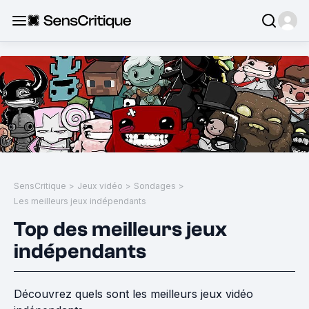
SensCritique
>
Jeux vidéo
>
Sondages
>
Les meilleurs jeux indépendants
Top des meilleurs jeux
indépendants
Découvrez quels sont les meilleurs jeux vidéo