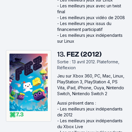
-
Les meilleurs jeux avec un twist
final
-
Les meilleurs jeux vidéo de 2008
-
Les meilleurs jeux issus du
financement participatif
-
Les meilleurs jeux indépendants
sur Linux
13.
FEZ (2012)
Sortie : 13 avril 2012.
Plateforme,
Réflexion
Jeu
sur Xbox 360, PC, Mac, Linux,
PlayStation 3, PlayStation 4, PS
Vita, iPad, iPhone, Ouya, Nintendo
Switch, Nintendo Switch 2
Aussi présent dans :
-
Les meilleurs jeux indépendants
7.3
de 2012
-
Les meilleurs jeux indépendants
du Xbox Live