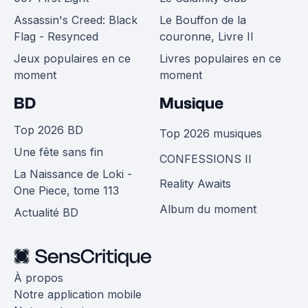
Assassin's Creed: Black
Le Bouffon de la
Flag - Resynced
couronne, Livre II
Jeux populaires en ce
Livres populaires en ce
moment
moment
BD
Musique
Top 2026 BD
Top 2026 musiques
Une fête sans fin
CONFESSIONS II
La Naissance de Loki -
Reality Awaits
One Piece, tome 113
Album du moment
Actualité BD
À propos
Notre application mobile