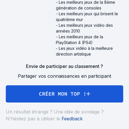
-
Les meilleurs jeux de la 8ème
génération de consoles
-
Les meilleurs jeux qui brisent le
quatrième mur
-
Les meilleurs jeux vidéo des
années 2010
-
Les meilleurs jeux de la
PlayStation 4 (PS4)
-
Les jeux vidéo à la meilleure
direction artistique
Envie de participer au classement ?
Partager vos connaissances en participant
CRÉER MON TOP !
Un résultat étrange ? Une idée de sondage ?
N'hésitez pas à utiliser le
Feedback