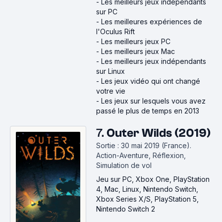
-
Les meilleurs jeux indépendants
sur PC
-
Les meilleures expériences de
l'Oculus Rift
-
Les meilleurs jeux PC
-
Les meilleurs jeux Mac
-
Les meilleurs jeux indépendants
sur Linux
-
Les jeux vidéo qui ont changé
votre vie
-
Les jeux sur lesquels vous avez
passé le plus de temps en 2013
7.
Outer Wilds (2019)
Sortie : 30 mai 2019 (France).
Action-Aventure, Réflexion,
Simulation de vol
Jeu
sur PC, Xbox One, PlayStation
4, Mac, Linux, Nintendo Switch,
Xbox Series X/S, PlayStation 5,
Nintendo Switch 2