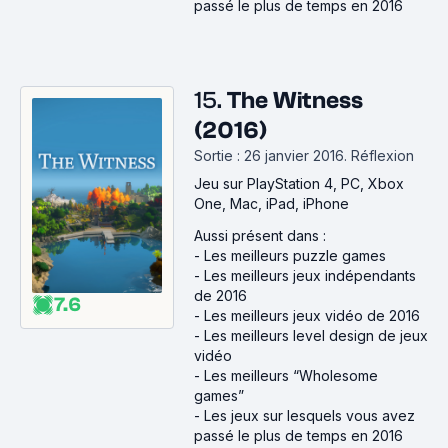
passé le plus de temps en 2016
15.
The Witness
(2016)
Sortie : 26 janvier 2016.
Réflexion
Jeu
sur PlayStation 4, PC, Xbox
One, Mac, iPad, iPhone
Aussi présent dans :
-
Les meilleurs puzzle games
-
Les meilleurs jeux indépendants
de 2016
7.6
-
Les meilleurs jeux vidéo de 2016
-
Les meilleurs level design de jeux
vidéo
-
Les meilleurs “Wholesome
games”
-
Les jeux sur lesquels vous avez
passé le plus de temps en 2016