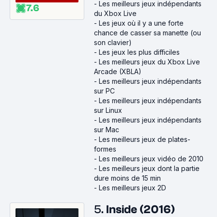
-
Les meilleurs jeux indépendants
7.6
du Xbox Live
-
Les jeux où il y a une forte
chance de casser sa manette (ou
son clavier)
-
Les jeux les plus difficiles
-
Les meilleurs jeux du Xbox Live
Arcade (XBLA)
-
Les meilleurs jeux indépendants
sur PC
-
Les meilleurs jeux indépendants
sur Linux
-
Les meilleurs jeux indépendants
sur Mac
-
Les meilleurs jeux de plates-
formes
-
Les meilleurs jeux vidéo de 2010
-
Les meilleurs jeux dont la partie
dure moins de 15 min
-
Les meilleurs jeux 2D
5.
Inside (2016)