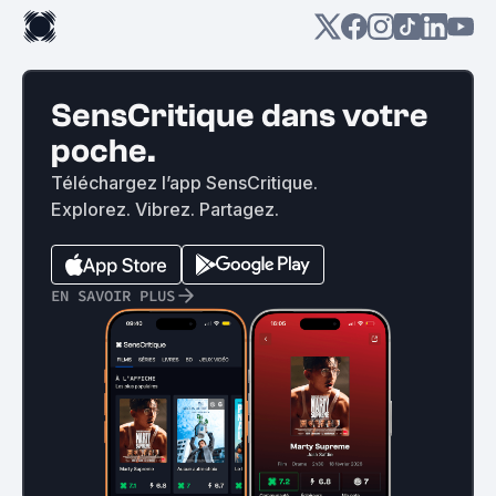
SensCritique dans votre
poche.
Téléchargez l’app SensCritique.
Explorez. Vibrez. Partagez.
EN SAVOIR PLUS