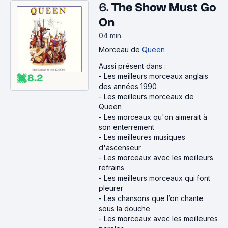
6.
The Show Must Go
On
04 min
.
Morceau
de
Queen
Aussi présent dans :
-
Les meilleurs morceaux anglais
8.2
des années 1990
-
Les meilleurs morceaux de
Queen
-
Les morceaux qu'on aimerait à
son enterrement
-
Les meilleures musiques
d'ascenseur
-
Les morceaux avec les meilleurs
refrains
-
Les meilleurs morceaux qui font
pleurer
-
Les chansons que l’on chante
sous la douche
-
Les morceaux avec les meilleures