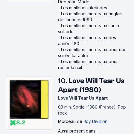
Depeche Mode
-
Les meilleurs interludes
-
Les meilleurs morceaux anglais
des années 1990
-
Les meilleurs morceaux sur la
solitude
-
Les meilleurs morceaux des
années 80
-
Les meilleurs morceaux pour une
soirée karaoké
-
Les meilleurs morceaux pour
rouler la nuit
10.
Love Will Tear Us
Apart (1980)
Love Will Tear Us Apart
03 min
.
Sortie : 1980 (France).
Pop
rock
Morceau
de
Joy Division
8.2
Aussi présent dans :