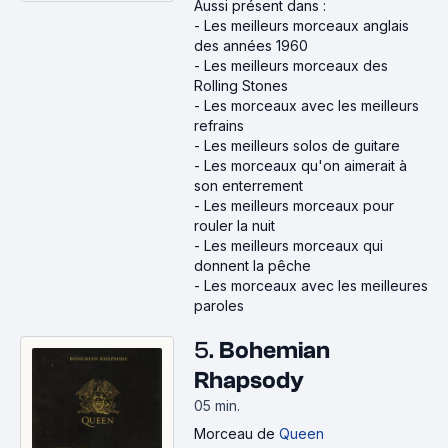
Aussi présent dans :
-
Les meilleurs morceaux anglais
des années 1960
-
Les meilleurs morceaux des
Rolling Stones
-
Les morceaux avec les meilleurs
refrains
-
Les meilleurs solos de guitare
-
Les morceaux qu'on aimerait à
son enterrement
-
Les meilleurs morceaux pour
rouler la nuit
-
Les meilleurs morceaux qui
donnent la pêche
-
Les morceaux avec les meilleures
paroles
5.
Bohemian
Rhapsody
05 min
.
Morceau
de
Queen