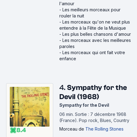
l'amour
-
Les meilleurs morceaux pour
rouler la nuit
-
Les morceaux qu'on ne veut plus
entendre à la Fête de la Musique
-
Les plus belles chansons d'amour
-
Les morceaux avec les meilleures
paroles
-
Les morceaux qui ont fait votre
enfance
4.
Sympathy for the
Devil (1968)
Sympathy for the Devil
06 min
.
Sortie : 7 décembre 1968
(France).
Pop rock, Blues, Country
Morceau
de
The Rolling Stones
8.4