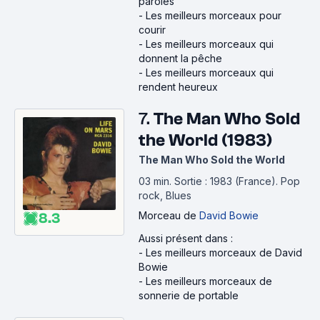
paroles
-
Les meilleurs morceaux pour
courir
-
Les meilleurs morceaux qui
donnent la pêche
-
Les meilleurs morceaux qui
rendent heureux
7.
The Man Who Sold
the World (1983)
The Man Who Sold the World
03 min
.
Sortie : 1983 (France).
Pop
rock, Blues
Morceau
de
David Bowie
8.3
Aussi présent dans :
-
Les meilleurs morceaux de David
Bowie
-
Les meilleurs morceaux de
sonnerie de portable