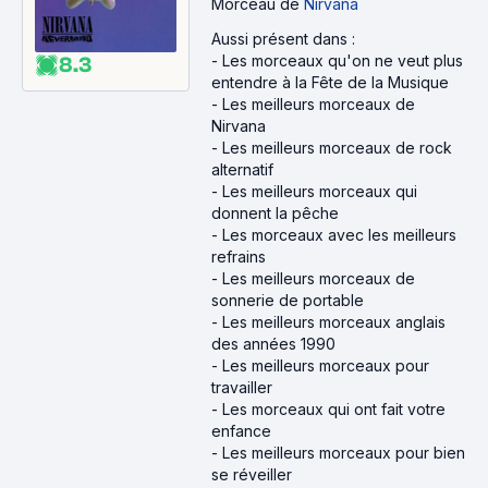
Morceau
de
Nirvana
Aussi présent dans :
-
Les morceaux qu'on ne veut plus
8.3
entendre à la Fête de la Musique
-
Les meilleurs morceaux de
Nirvana
-
Les meilleurs morceaux de rock
alternatif
-
Les meilleurs morceaux qui
donnent la pêche
-
Les morceaux avec les meilleurs
refrains
-
Les meilleurs morceaux de
sonnerie de portable
-
Les meilleurs morceaux anglais
des années 1990
-
Les meilleurs morceaux pour
travailler
-
Les morceaux qui ont fait votre
enfance
-
Les meilleurs morceaux pour bien
se réveiller