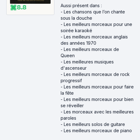
Aussi présent dans :
8.8
-
Les chansons que l’on chante
sous la douche
-
Les meilleurs morceaux pour une
soirée karaoké
-
Les meilleurs morceaux anglais
des années 1970
-
Les meilleurs morceaux de
Queen
-
Les meilleures musiques
d'ascenseur
-
Les meilleurs morceaux de rock
progressif
-
Les meilleurs morceaux pour faire
la fête
-
Les meilleurs morceaux pour bien
se réveiller
-
Les morceaux avec les meilleures
paroles
-
Les meilleurs solos de guitare
-
Les meilleurs morceaux de piano