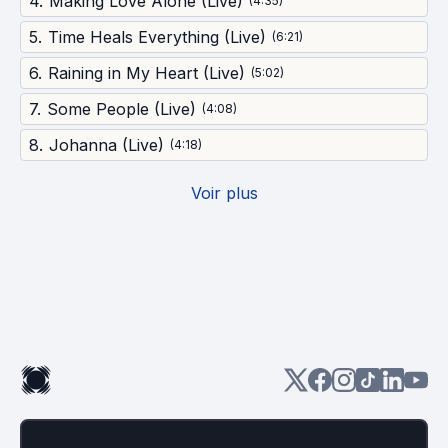
4
.
Making Love Alone (Live)
(
4:35
)
5
.
Time Heals Everything (Live)
(
6:21
)
6
.
Raining in My Heart (Live)
(
5:02
)
7
.
Some People (Live)
(
4:08
)
8
.
Johanna (Live)
(
4:18
)
Voir plus