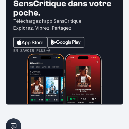
SensCritique dans votre
poche.
Téléchargez l’app SensCritique.
Explorez. Vibrez. Partagez.
EN SAVOIR PLUS