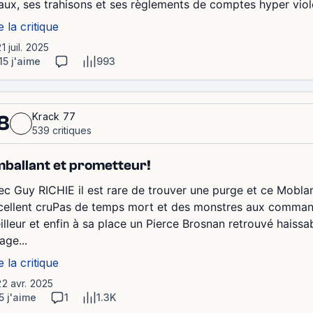
aux, ses trahisons et ses règlements de comptes hyper violent
e la critique
21 juil. 2025
15 j'aime
993
Krack 77
8
539 critiques
ballant et prometteur!
ec Guy RICHIE il est rare de trouver une purge et ce Mobla
cellent cruPas de temps mort et des monstres aux command
illeur et enfin à sa place un Pierce Brosnan retrouvé haiss
age...
e la critique
22 avr. 2025
5 j'aime
1
1.3K