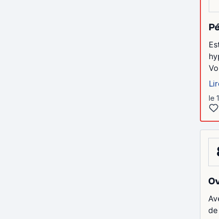
Pé
Es
hy
Vo
Lir
le 
Ov
Av
de