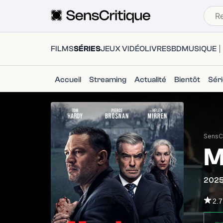
FILMS
SÉRIES
JEUX VIDÉO
LIVRES
BD
MUSIQUE
Accueil
Streaming
Actualité
Bientôt
Sér
SensCr
M
202
2.