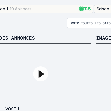
7.8
son 1
10 épisode
s
Saison 
VOIR TOUTES LES SAIS
DES-ANNONCES
IMAGE
1
VOST
1