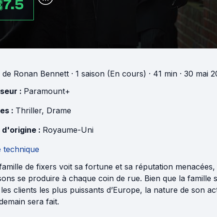
7.5
de
Ronan Bennett
·
1 saison (En cours)
· 41 min
· 30 mai 2
useur :
Paramount+
es :
Thriller
,
Drame
 d'origine :
Royaume-Uni
e technique
amille de fixers voit sa fortune et sa réputation menacées,
sons se produire à chaque coin de rue. Bien que la famille so
les clients les plus puissants d’Europe, la nature de son acti
demain sera fait.