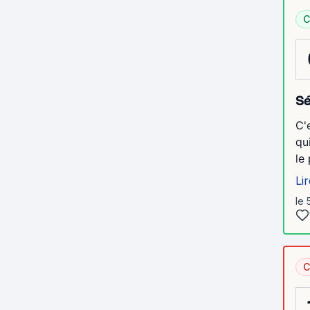
C
Sé
C'
qu
le
Lir
le 
C