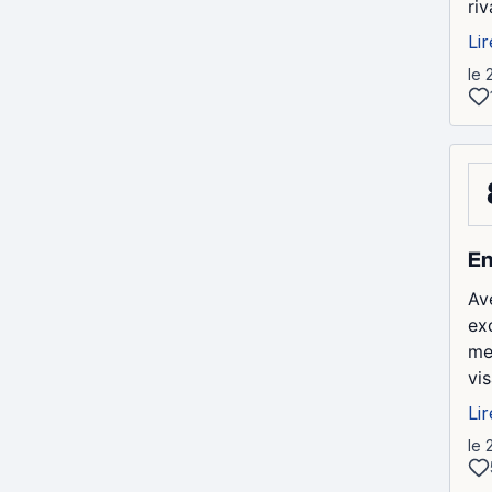
riv
Lir
le 
Em
Av
ex
me
vis
Lir
le 