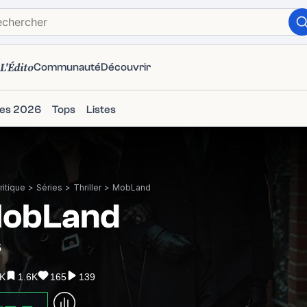
L'Édito
Communauté
Découvrir
ies 2026
Tops
Listes
itique
>
Séries
>
Thriller
>
MobLand
obLand
5
7K
1.6K
165
139