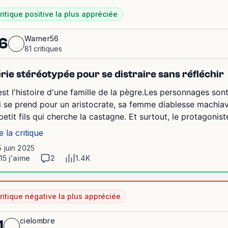
ritique positive la plus appréciée
Warner56
6
81 critiques
rie stéréotypée pour se distraire sans réfléchir
est l'histoire d'une famille de la pègre.Les personnages son
i se prend pour un aristocrate, sa femme diablesse machiav
 petit fils qui cherche la castagne. Et surtout, le protagonist
e la critique
5 juin 2025
15 j'aime
2
1.4K
ritique négative la plus appréciée
cielombre
1