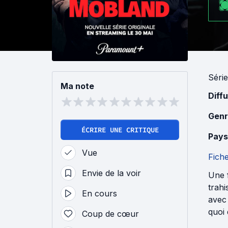
Série
Ma note
Diff
Genr
ÉCRIRE UNE CRITIQUE
Pays
Vue
Fich
Envie de la voir
Une f
trahi
En cours
avec 
quoi 
Coup de cœur