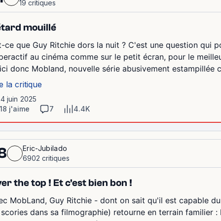
19 critiques
tard mouillé
t-ce que Guy Ritchie dors la nuit ? C'est une question qui 
peractif au cinéma comme sur le petit écran, pour le meille
ici donc Mobland, nouvelle série abusivement estampillée 
e la critique
14 juin 2025
18 j'aime
7
4.4K
Eric-Jubilado
8
6902 critiques
er the top ! Et c'est bien bon !
ec MobLand, Guy Ritchie - dont on sait qu'il est capable d
 scories dans sa filmographie) retourne en terrain familier :