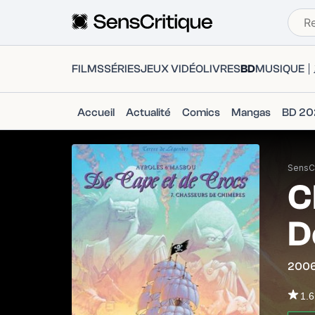
FILMS
SÉRIES
JEUX VIDÉO
LIVRES
BD
MUSIQUE
Accueil
Actualité
Comics
Mangas
BD 20
SensCr
C
D
200
1.