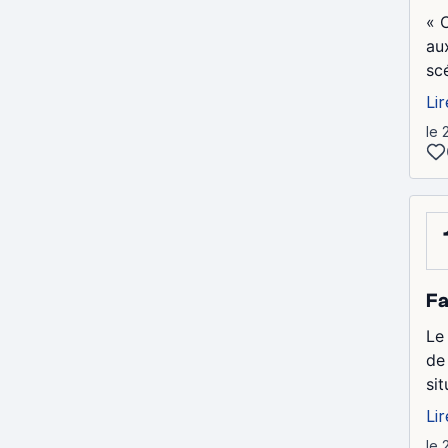
« 
au
sc
Lir
le 
Fa
Le
de
si
Lir
le 