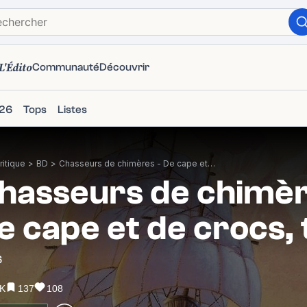
L'Édito
Communauté
Découvrir
26
Tops
Listes
itique
>
BD
>
Chasseurs de chimères - De cape et de crocs, tome 7
hasseurs de chimèr
e cape et de crocs,
6
6K
137
108