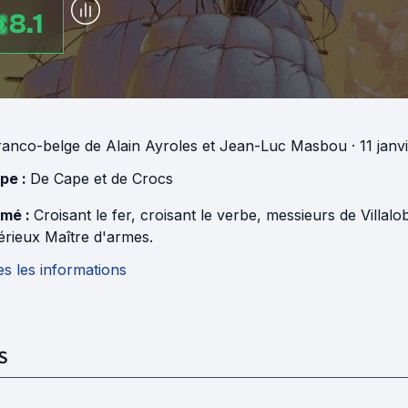
8.1
ranco-belge
de
Alain Ayroles
et
Jean-Luc Masbou
· 11 jan
pe :
De Cape et de Crocs
mé :
Croisant le fer, croisant le verbe, messieurs de Villal
érieux Maître d'armes.
s les informations
S