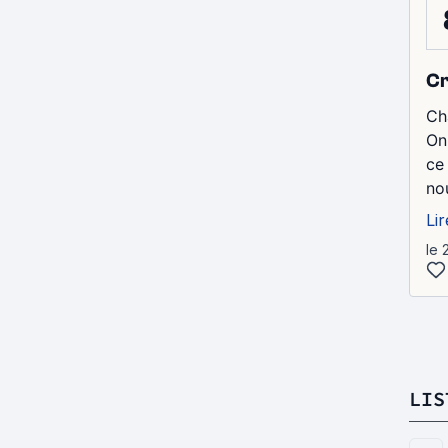
Cr
Ch
On
ce
Lir
le 
LIS