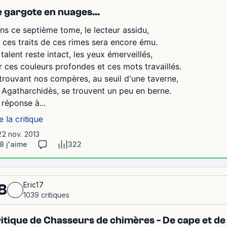
 gargote en nuages...
ns ce septième tome, le lecteur assidu,
 ces traits de ces rimes sera encore ému.
 talent reste intact, les yeux émerveillés,
r ces couleurs profondes et ces mots travaillés.
trouvant nos compères, au seuil d'une taverne,
 Agatharchidès, se trouvent un peu en berne.
 réponse à...
e la critique
22 nov. 2013
8 j'aime
322
Eric17
8
1039 critiques
itique de Chasseurs de chimères - De cape et de 