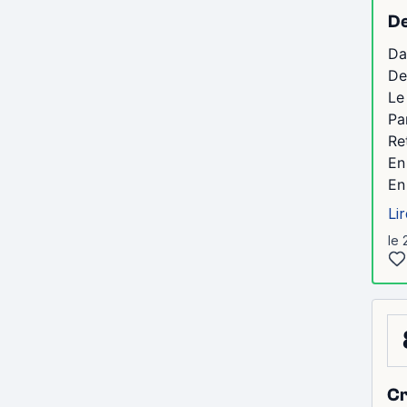
De
Da
De
Le
Pa
Re
En
En
Lir
le 
Cr