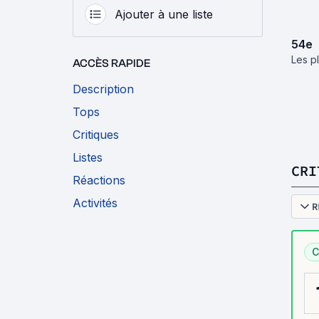
Ajouter à une liste
54
e
Les p
ACCÈS RAPIDE
Description
Tops
Critiques
Listes
CRI
Réactions
Activités
R
C