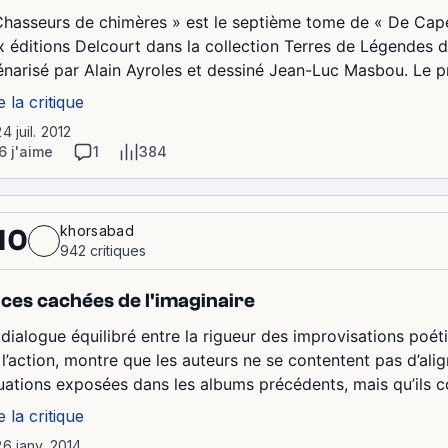
Chasseurs de chimères » est le septième tome de « De Cape
x éditions Delcourt dans la collection Terres de Légendes da
énarisé par Alain Ayroles et dessiné Jean-Luc Masbou. Le p
e la critique
24 juil. 2012
6 j'aime
1
384
khorsabad
10
942 critiques
ces cachées de l'imaginaire
 dialogue équilibré entre la rigueur des improvisations poéti
 l’action, montre que les auteurs ne se contentent pas d’alig
tuations exposées dans les albums précédents, mais qu’ils c
e la critique
26 janv. 2014