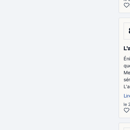
L'
Én
qu
Me
sér
L'a
Lir
le 