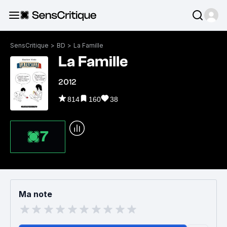
SensCritique
>
BD
>
La Famille
La Famille
2012
814
160
38
7
Ma note