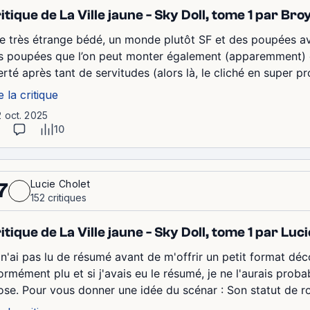
itique de La Ville jaune - Sky Doll, tome 1 par Bro
e très étrange bédé, un monde plutôt SF et des poupées av
s poupées que l’on peut monter également (apparemment) et
berté après tant de servitudes (alors là, le cliché en super 
e la critique
2 oct. 2025
10
Lucie Cholet
7
152 critiques
itique de La Ville jaune - Sky Doll, tome 1 par Luc
 n'ai pas lu de résumé avant de m'offrir un petit format dé
ormément plu et si j'avais eu le résumé, je ne l'aurais proba
ose. Pour vous donner une idée du scénar : Son statut de rob