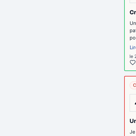
Cr
Un
pa
po
Lir
le 
C
Un
Je