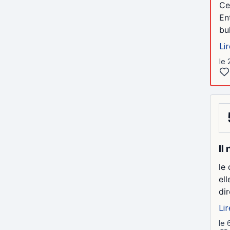
Ce
En
bul
Lir
le 
Il
le 
ell
dir
Lir
le 