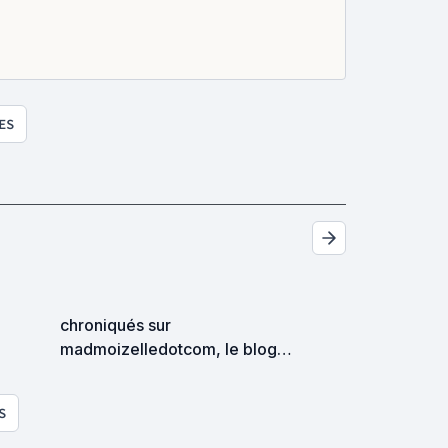
ES
chroniqués sur
madmoizelledotcom, le blog
bd
S