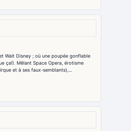
 et Walt Disney ; où une poupée gonflable
que ça!). Mêlant Space Opera, érotisme
irque et à ses faux-semblants),...