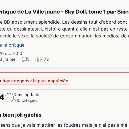
itique de La Ville jaune - Sky Doll, tome 1 par Sai
e BD absolument splendide. Les dessins tout d'abord sont m
tte du dessinateur. L'histoire quant à elle n'est pas en reste e
uvoir, le sexe, la société de consommation, les médias) de m
e la critique
26 oct. 2010
3 j'aime
5
472
ritique négative la plus appréciée
RunningJack
4
160 critiques
 bien joli gâchis
 sens que je vais m'attirer les foudres mais je n'ai pas aimé