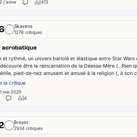
2 j'aime
413
Skavens
6
1278 critiques
 acrobatique
n et rythmé, un univers bariolé et élastique entre Star Wars
 découvre être la réincarnation de la Déesse-Mère (...Rien 
vénile, pied-de-nez amusant et amusé à la religion (, à son c
e la critique
11 mai 2026
4
Broyor
2
2934 critiques