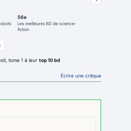
56
e
robots
Les meilleures BD de science-
fiction
S
oll, tome 1 à leur
top 10 bd
Écrire une critique