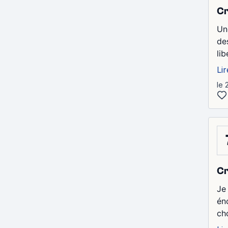
Cr
Un
de
li
Lir
le 
Cr
Je
én
ch