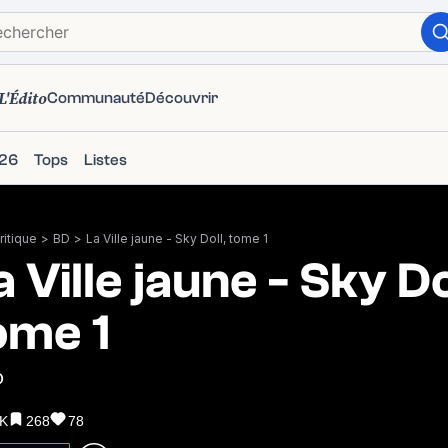
L'Édito
Communauté
Découvrir
26
Tops
Listes
itique
>
BD
>
La Ville jaune - Sky Doll, tome 1
a Ville jaune - Sky Do
ome 1
0
2K
268
78