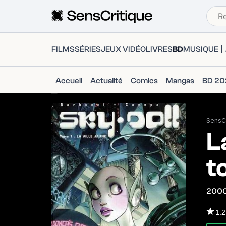
FILMS
SÉRIES
JEUX VIDÉO
LIVRES
BD
MUSIQUE
Accueil
Actualité
Comics
Mangas
BD 20
SensCr
L
t
200
1.