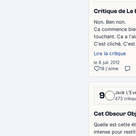
Critique de Le
Non. Ben non.
Ca commence bien. 
touchant. Ca a l'ai
C'est cliché. C'est
Lire la critique
le 8 juil. 2012
18 j'aime
Jack L'Ev
9
473 critiq
Cet Obscur Obj
Quelle est cette é
intense pour resti