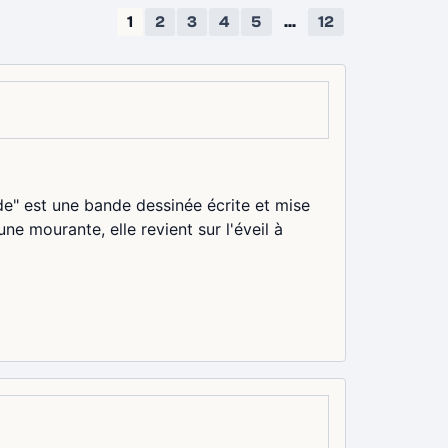
1
2
3
4
5
...
12
e" est une bande dessinée écrite et mise
ne mourante, elle revient sur l'éveil à