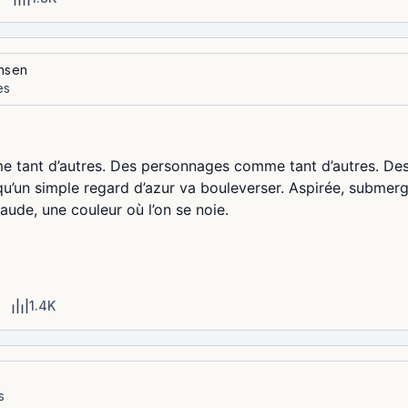
nsen
es
e tant d’autres. Des personnages comme tant d’autres. De
u’un simple regard d’azur va bouleverser. Aspirée, submerg
aude, une couleur où l’on se noie.
1.4K
s