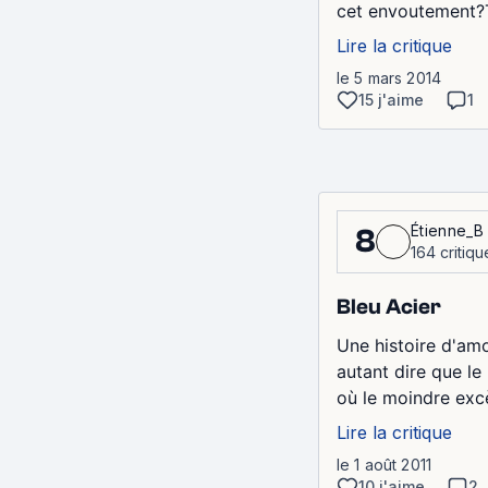
cet envoutement?Ta
Lire la critique
le 5 mars 2014
15 j'aime
1
Étienne_B
8
164 critiqu
Bleu Acier
Une histoire d'am
autant dire que le
où le moindre excès
Lire la critique
le 1 août 2011
10 j'aime
2