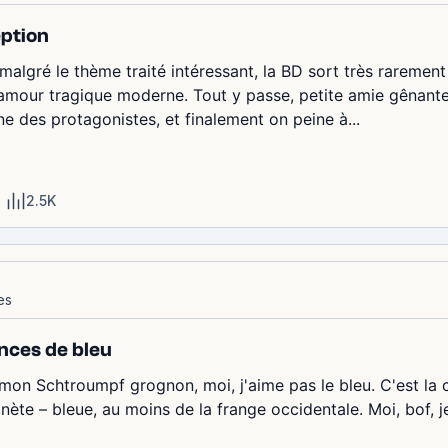
eption
lgré le thème traité intéressant, la BD sort très rarement 
'amour tragique moderne. Tout y passe, petite amie gênante
e des protagonistes, et finalement on peine à...
2.5K
es
nces de bleu
 mon Schtroumpf grognon, moi, j'aime pas le bleu. C'est la 
anète – bleue, au moins de la frange occidentale. Moi, bof, j