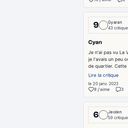
Gyaran
9
43 critiqu
Cyan
Je n'ai pas vu La V
je l'avais un peu
de quartier. Cette
Lire la critique
le 20 janv. 2023
8 j'aime
3
Jeolen
6
59 critiqu