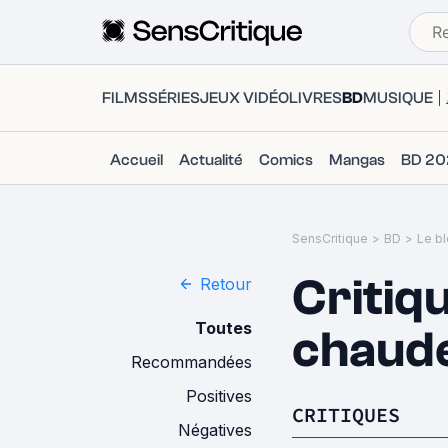
FILMS
SÉRIES
JEUX VIDÉO
LIVRES
BD
MUSIQUE
Accueil
Actualité
Comics
Mangas
BD 20
SensCritique
>
BD
>
Le bl
Critiq
Retour
Toutes
chaud
Recommandées
Positives
CRITIQUES
Négatives