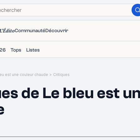
L'Édito
Communauté
Découvrir
26
Tops
Listes
eu est une couleur chaude
>
Critiques
ues de Le bleu est u
e