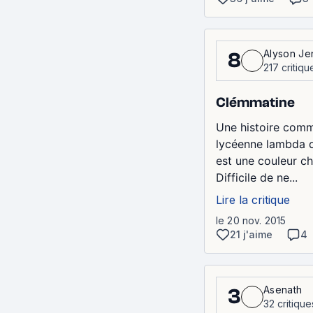
Alyson Je
8
217 critiqu
Clémmatine
Une histoire comm
lycéenne lambda q
est une couleur ch
Difficile de ne...
Lire la critique
le 20 nov. 2015
21 j'aime
4
Asenath
3
32 critique