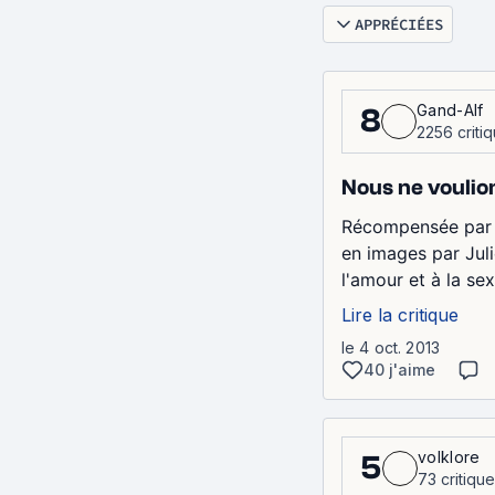
APPRÉCIÉES
Gand-Alf
8
2256 criti
Nous ne voulio
Récompensée par d
en images par Juli
l'amour et à la sex
Lire la critique
le 4 oct. 2013
40 j'aime
volklore
5
73 critiqu