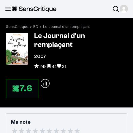
SensCritique
>
BD
>
Le Journal d'un remplaçant
Le Journal d'un
remplaçant
2007
248
44
31
7.6
Ma note