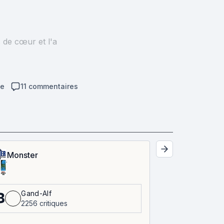
s de cœur et l'a
me
11 commentaires
Monster
Gand-Alf
8
2256 critiques