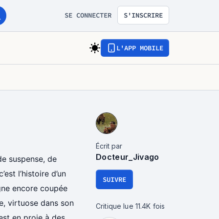
SE CONNECTER
S'INSCRIRE
L'APP MOBILE
Écrit par
Docteur_Jivago
de suspense, de
est l’histoire d’un
SUIVRE
agne encore coupée
re, virtuose dans son
Critique lue
11.4K
fois
l est en proie à des