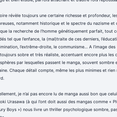
toire révèle toujours une certaine richesse et profondeur, le
reuses, notamment historique et le spectre du nazisme et d
i que la recherche de l’homme génétiquement parfait, tout
és tel que l’enfance, la (mal)traite de ces derniers, l’éducati
imination, l’extrême-droite, le communisme… A l’image des 
 toujours sobre et très réaliste, accentuant encore plus les 
sphères par lesquelles passent le manga, souvent sombre 
ine. Chaque détail compte, même les plus minimes et rien n
rd.
llement, je n’ai pas encore lu de manga aussi bon que celu
oki Urasawa (à qui l’ont doit aussi des mangas comme « Pl
ry Boys ») nous livre un thriller psychologique sombre, pa