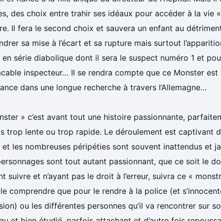
s, des choix entre trahir ses idéaux pour accéder à la vie «
re. Il fera le second choix et sauvera un enfant au détrimen
drer sa mise à l’écart et sa rupture mais surtout l’appariti
 en série diabolique dont il sera le suspect numéro 1 et pou
cable inspecteur… Il se rendra compte que ce Monster est v
 lance dans une longue recherche à travers l’Allemagne…
ster » c’est avant tout une histoire passionnante, parfaite
s trop lente ou trop rapide. Le déroulement est captivant 
et les nombreuses péripéties sont souvent inattendus et ja
ersonnages sont tout autant passionnant, que ce soit le doc
nt suivre et n’ayant pas le droit à l’erreur, suivra ce « monst
le comprendre que pour le rendre à la police (et s’innocen
ion) ou les différentes personnes qu’il va rencontrer sur 
u et bien étudié, parfois attachant et d’autre fois repoussa