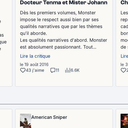
Docteur Tenma et Mister Johann
Chi
Dès les premiers volumes, Monster
Les
impose le respect aussi bien par ses
rep
e
qualités narratives que par les thèmes
cad
qu'il aborde.
bon
as
Les qualités narratives d'abord. Monster
mod
ique
est absolument passionnant. Tout...
de 
e
Lire la critique
Lir
le 19 août 2016
le 3
43 j'aime
11
6.6K
American Sniper