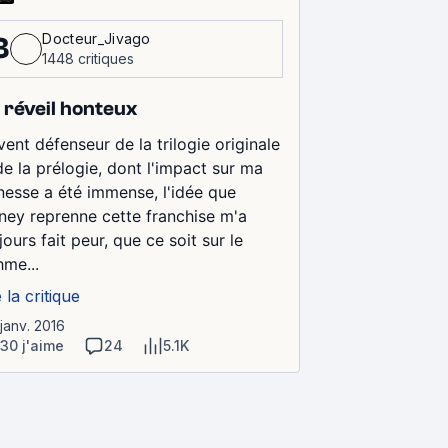
Docteur_Jivago
3
1448 critiques
 réveil honteux
vent défenseur de la trilogie originale
de la prélogie, dont l'impact sur ma
nesse a été immense, l'idée que
ney reprenne cette franchise m'a
jours fait peur, que ce soit sur le
hme...
e la critique
 janv. 2016
130 j'aime
24
5.1K