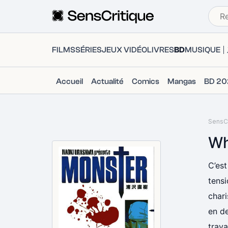
FILMS
SÉRIES
JEUX VIDÉO
LIVRES
BD
MUSIQUE
Accueil
Actualité
Comics
Mangas
BD 20
SensCr
Wh
C’es
tensi
chari
en de
trava