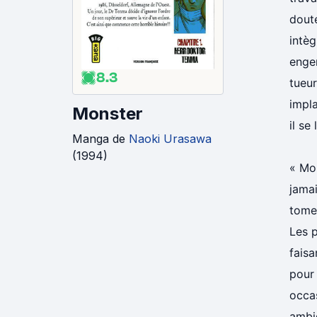
doute
intèg
engen
8.3
tueur
impla
Monster
il se
Manga
de
Naoki Urasawa
(
1994
)
« Mon
jamai
tome 
Les p
faisa
pour 
occas
ambig