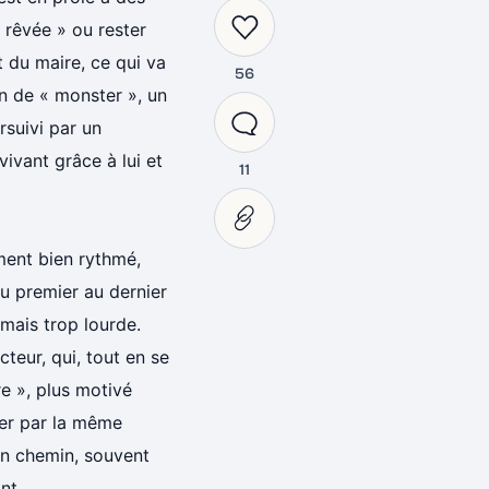
 rêvée » ou rester
t du maire, ce qui va
56
on de « monster », un
rsuivi par un
ivant grâce à lui et
11
ment bien rythmé,
du premier au dernier
mais trop lourde.
teur, qui, tout en se
re », plus motivé
ter par la même
son chemin, souvent
nt.