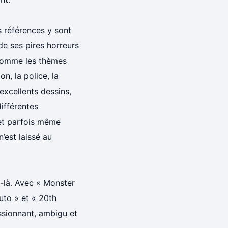
s références y sont
e ses pires horreurs
 comme les thèmes
on, la police, la
excellents dessins,
différentes
et parfois même
’est laissé au
i-là. Avec « Monster
uto » et « 20th
ssionnant, ambigu et