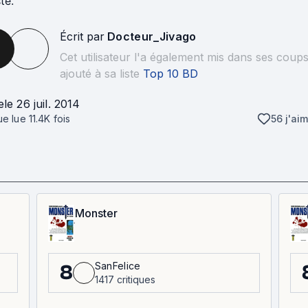
ste.
Écrit par
Docteur_Jivago
Cet utilisateur l'a également mis dans ses coup
ajouté à sa liste
Top 10 BD
e
le 26 juil. 2014
que lue
11.4K
fois
56 j'ai
Monster
SanFelice
8
1417 critiques