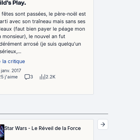
ld's Play.
 fêtes sont passées, le père-noël est
arti avec son traîneau mais sans ses
eaux (faut bien payer le péage mon
 monsieur), le nouvel an fut
érément arrosé (je suis quelqu'un
sérieux,...
e la critique
 janv. 2017
25 j'aime
3
2.2K
Star Wars - Le Réveil de la Force