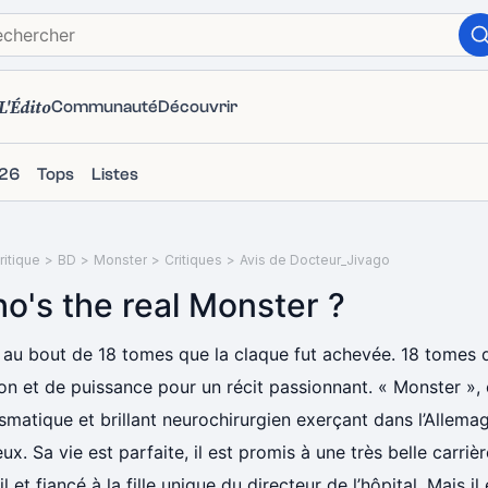
L'Édito
Communauté
Découvrir
26
Tops
Listes
itique
>
BD
>
Monster
>
Critiques
>
Avis de Docteur_Jivago
o's the real Monster ?
t au bout de 18 tomes que la claque fut achevée. 18 tomes 
on et de puissance pour un récit passionnant. « Monster », c’
smatique et brillant neurochirurgien exerçant dans l’Allem
ux. Sa vie est parfaite, il est promis à une très belle carriè
il et fiancé à la fille unique du directeur de l’hôpital. Mais i