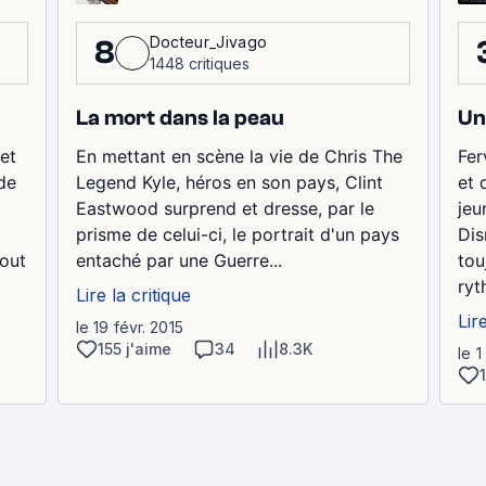
Docteur_Jivago
8
1448 critiques
Un
La mort dans la peau
Fer
et
En mettant en scène la vie de Chris The
et 
 de
Legend Kyle, héros en son pays, Clint
jeu
Eastwood surprend et dresse, par le
Dis
prisme de celui-ci, le portrait d'un pays
tou
tout
entaché par une Guerre...
ryt
Lire la critique
Lir
le 19 févr. 2015
155 j'aime
34
8.3K
le 1