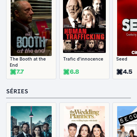
The Booth at the
Trafic d'innocence
Seed
End
7.7
6.8
4.5
SÉRIES