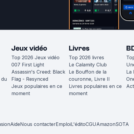
Jeux vidéo
Livres
B
Top 2026 Jeux vidéo
Top 2026 livres
To
007 First Light
Le Calamity Club
Une
Assassin's Creed: Black
Le Bouffon de la
La 
 du
Flag - Resynced
couronne, Livre II
One
Jeux populaires en ce
Livres populaires en ce
Act
moment
moment
nsion
Aide
Nous contacter
Emploi
L'édito
CGU
Amazon
SOTA