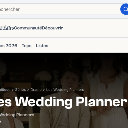
L'Édito
Communauté
Découvrir
ies 2026
Tops
Listes
itique
>
Séries
>
Drame
>
Les Wedding Planners
es Wedding Planner
Wedding Planners
0