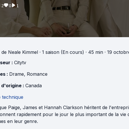
2
0
1
de
Neale Kimmel
·
1 saison (En cours)
· 45 min
· 19 octobr
useur :
Citytv
es :
Drame
,
Romance
 d'origine :
Canada
e technique
ue Paige, James et Hannah Clarkson héritent de l'entrepris
onnent rapidement pour le jour le plus important de la vie
es en leur genre.