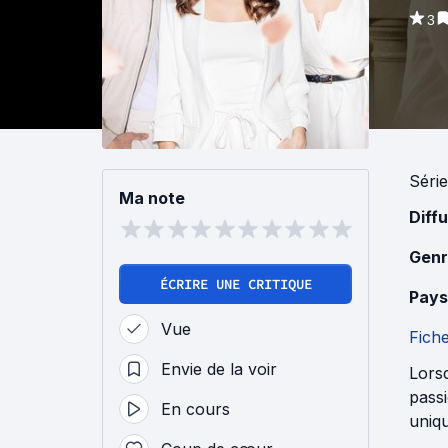
3
Série
Ma note
Diff
Genr
ÉCRIRE UNE CRITIQUE
Pays
Vue
Fich
Envie de la voir
Lorsq
passi
En cours
uniqu