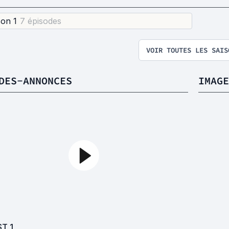
son 1
7 épisode
s
VOIR TOUTES LES SAIS
DES-ANNONCES
IMAGE
ST
1