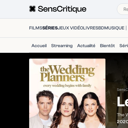
FILMS
SÉRIES
JEUX VIDÉO
LIVRES
BD
MUSIQUE
Accueil
Streaming
Actualité
Bientôt
Sér
SensCr
L
The 
202