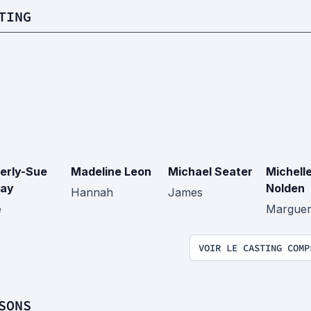
TING
erly-Sue
Madeline Leon
Michael Seater
Michell
ray
Nolden
Hannah
James
e
Marguer
VOIR LE CASTING COMP
SONS