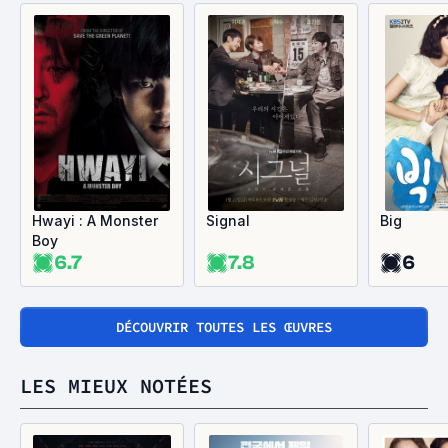
Hwayi : A Monster
Signal
Big
Boy
6.7
7.8
6
DÉCOUVRIR TOUTES LES ŒUVRES
LES MIEUX NOTÉES