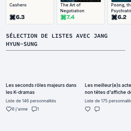
Cashero
The Art of
Poong, t
Negotiation
Psychiatr
6.3
7.4
6.2
SÉLECTION DE LISTES AVEC JANG
HYUN-SUNG
Les seconds rôles majeurs dans 
Les meilleur(e)s acte
les K-dramas
non têtes d'affiche d
coréens
Liste de 146 personnalités
Liste de 175 personnalit
6 j'aime
1