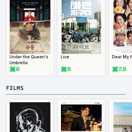
Under the Queen's
Live
Dear My 
Umbrella
8
8
7.8
FILMS