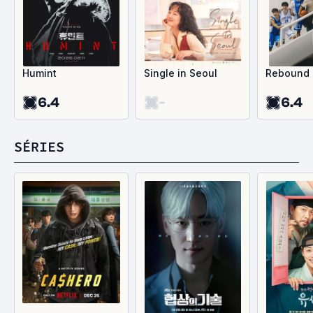
Humint
Single in Seoul
Rebound
6.4
-
6.4
SÉRIES