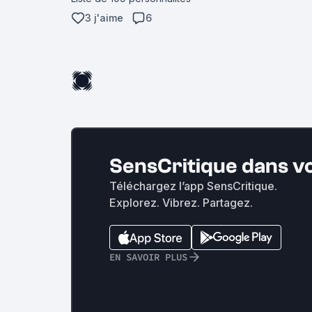
3 j'aime
6
SensCritique dans v
Téléchargez l’app SensCritique.
Explorez. Vibrez. Partagez.
EN SAVOIR PLUS