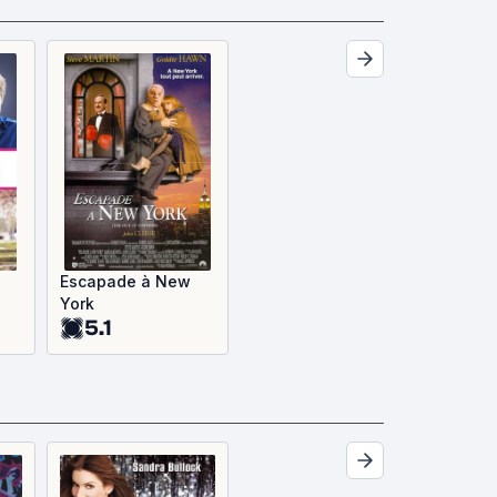
i
Escapade à New
York
5.1