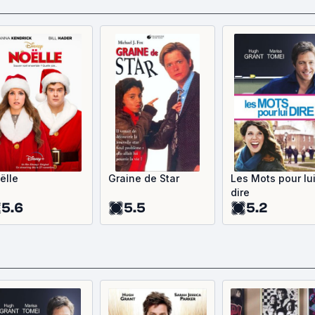
ëlle
Graine de Star
Les Mots pour lu
dire
5.6
5.5
5.2