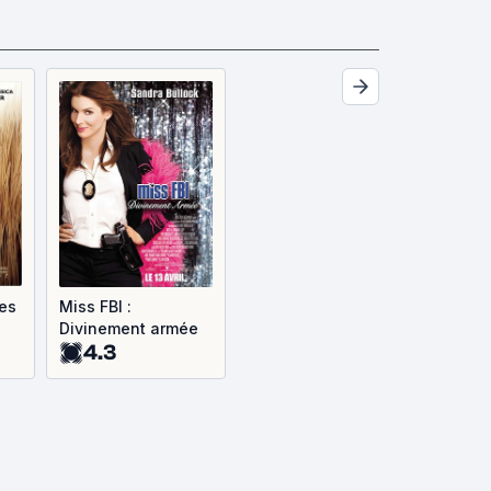
es
Miss FBI :
Divinement armée
4.3