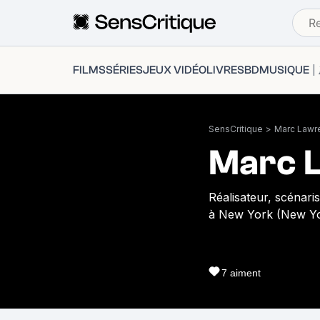
FILMS
SÉRIES
JEUX VIDÉO
LIVRES
BD
MUSIQUE
SensCritique
>
Marc Lawr
Marc 
Réalisateur, scénari
à New York (New Yo
7
aiment