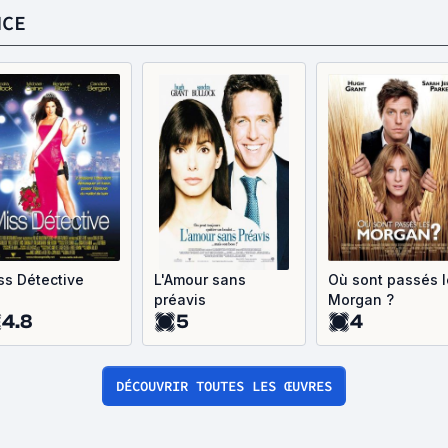
NCE
ss Détective
L'Amour sans
Où sont passés l
préavis
Morgan ?
4.8
5
4
DÉCOUVRIR TOUTES LES ŒUVRES