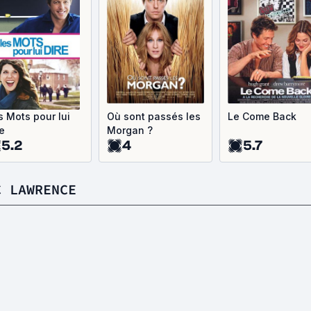
s Mots pour lui
Où sont passés les
Le Come Back
re
Morgan ?
5.2
4
5.7
C LAWRENCE