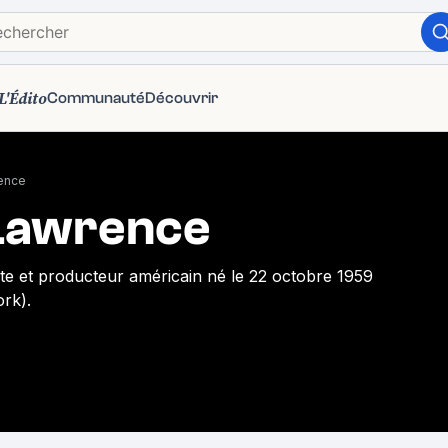
L'Édito
Communauté
Découvrir
ence
Lawrence
ste et producteur américain né le 22 octobre 1959
rk).