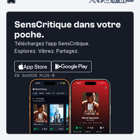
SensCritique dans votre
poche.
Téléchargez l’app SensCritique.
Explorez. Vibrez. Partagez.
EN SAVOIR PLUS