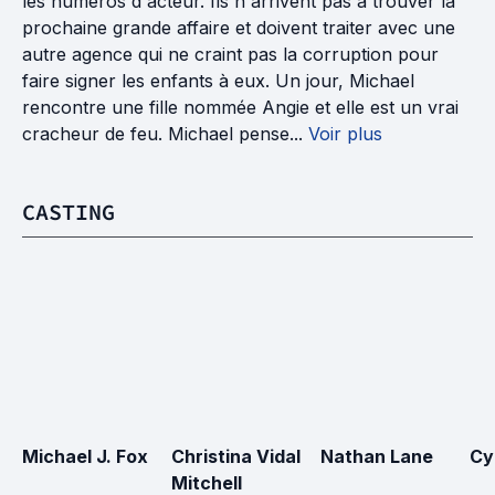
les numéros d'acteur. Ils n'arrivent pas à trouver la
prochaine grande affaire et doivent traiter avec une
autre agence qui ne craint pas la corruption pour
faire signer les enfants à eux. Un jour, Michael
rencontre une fille nommée Angie et elle est un vrai
cracheur de feu. Michael pense...
Voir plus
CASTING
Michael J. Fox
Christina Vidal 
Nathan Lane
Cy
Mitchell