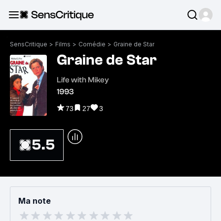
SensCritique
>
Films
>
Comédie
>
Graine de Star
Graine de Star
Life with Mikey
1993
73
27
3
5.5
Ma note