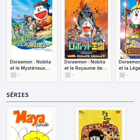
Doraemon : Nobita
Doraemon : Nobita
Doraemon
et le Mystérieux
et le Royaume des
et la Lég
-
-
-
Maître de l'air
robots
roi-soleil
SÉRIES