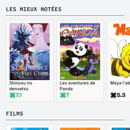
LES MIEUX NOTÉES
Shiriusu no
Les aventures de
Maya l'ab
densetsu
Panda
7.1
7
5.3
FILMS