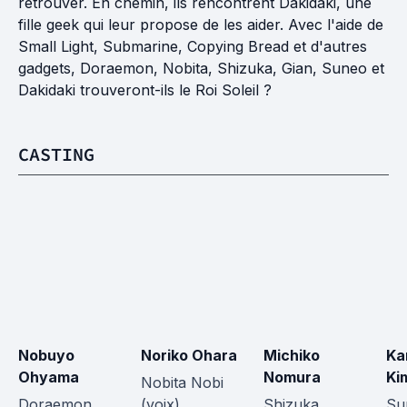
retrouver. En chemin, ils rencontrent Dakidaki, une
fille geek qui leur propose de les aider. Avec l'aide de
Small Light, Submarine, Copying Bread et d'autres
gadgets, Doraemon, Nobita, Shizuka, Gian, Suneo et
Dakidaki trouveront-ils le Roi Soleil ?
CASTING
Nobuyo 
Noriko Ohara
Michiko 
Ka
Ohyama
Nomura
Ki
Nobita Nobi 
Doraemon 
(voix)
Shizuka 
Su