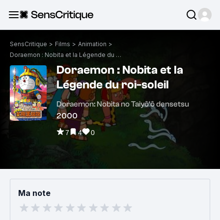
SensCritique
>
Films
>
Animation
>
Doraemon : Nobita et la Légende du roi-soleil
Doraemon : Nobita et la
Légende du roi-soleil
Doraemon: Nobita no Taiyô'ô densetsu
2000
7
4
0
Ma note