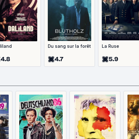
líland
Du sang sur la forêt
La Ruse
4.8
4.7
5.9