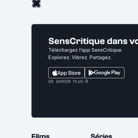
SensCritique dans v
Téléchargez l’app SensCritique.
Explorez. Vibrez. Partagez.
EN SAVOIR PLUS
Films
Séries