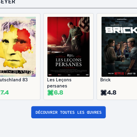
BEYER
utschland 83
Les Leçons
Brick
persanes
7.4
6.8
4.8
DÉCOUVRIR TOUTES LES ŒUVRES