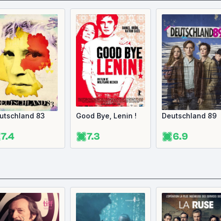
utschland 83
Good Bye, Lenin !
Deutschland 89
7.4
7.3
6.9