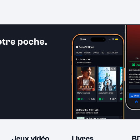
otre poche.
Jeux vidéo
Livres
B