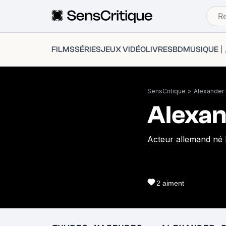
FILMS
SÉRIES
JEUX VIDÉO
LIVRES
BD
MUSIQUE
SensCritique
>
Alexander
Alexan
Acteur allemand né l
2
aiment