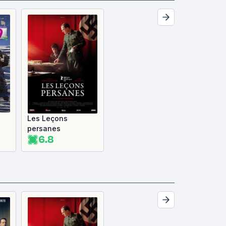
Les Leçons
persanes
6.8