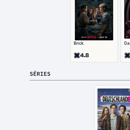
Brick
Da
4.8
SÉRIES