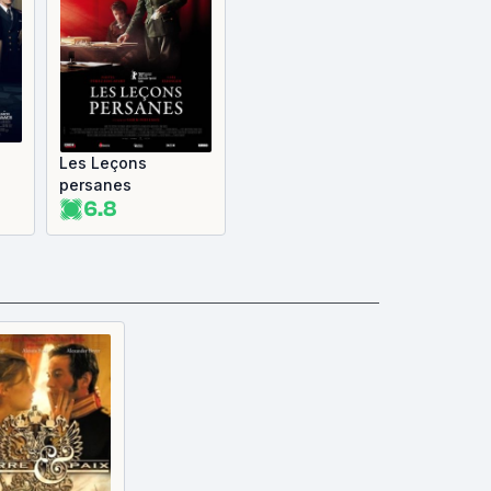
Les Leçons
persanes
6.8