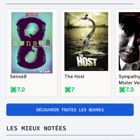
Sense8
The Host
Sympathy
Mister V
7.2
7
7.3
DÉCOUVRIR TOUTES LES ŒUVRES
LES MIEUX NOTÉES