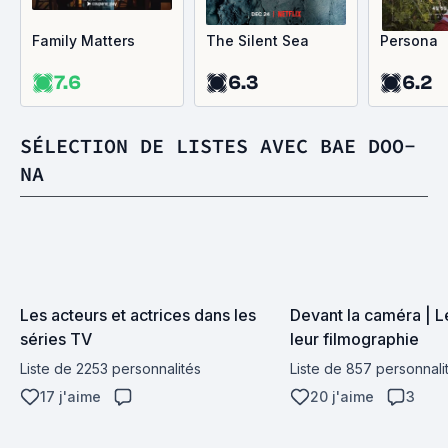
Family Matters
The Silent Sea
Persona
7.6
6.3
6.2
SÉLECTION DE LISTES AVEC BAE DOO-
NA
Les acteurs et actrices dans les 
Devant la caméra | Le
séries TV
leur filmographie
Liste de 2253 personnalités
Liste de 857 personnali
17 j'aime
20 j'aime
3