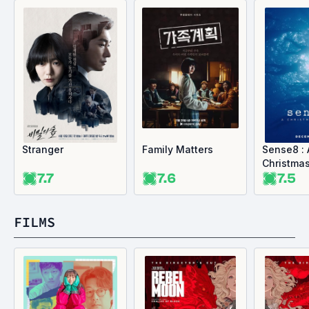
Stranger
Family Matters
Sense8 : 
Christmas
7.7
7.6
7.5
FILMS