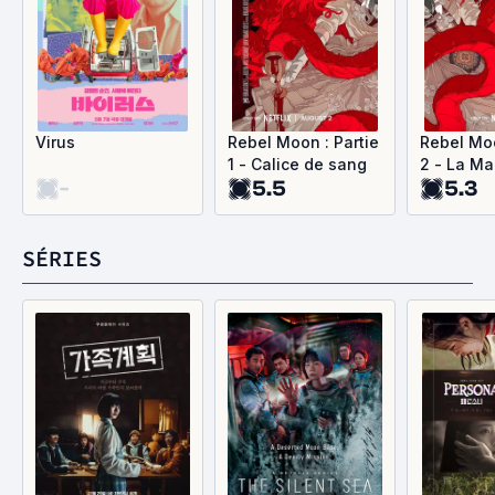
Virus
Rebel Moon : Partie
Rebel Moo
1 - Calice de sang
2 - La Ma
-
5.5
5.3
du pardo
SÉRIES