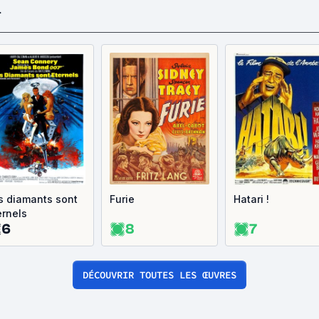
T
s diamants sont
Furie
Hatari !
ernels
6
8
7
DÉCOUVRIR TOUTES LES ŒUVRES