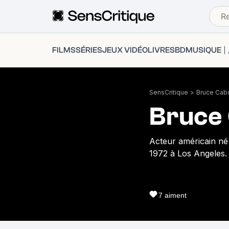
FILMS
SÉRIES
JEUX VIDÉO
LIVRES
BD
MUSIQUE
SensCritique
>
Bruce Cab
Bruce
Acteur américain né 
1972 à Los Angeles.
7
aiment