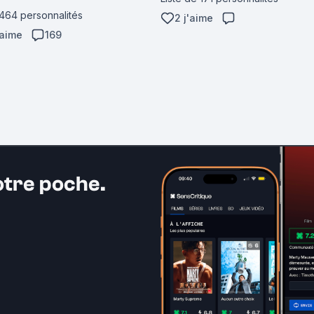
 464 personnalités
2 j'aime
'aime
169
otre poche.