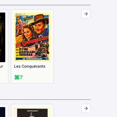
ur
Les Conquérants
7