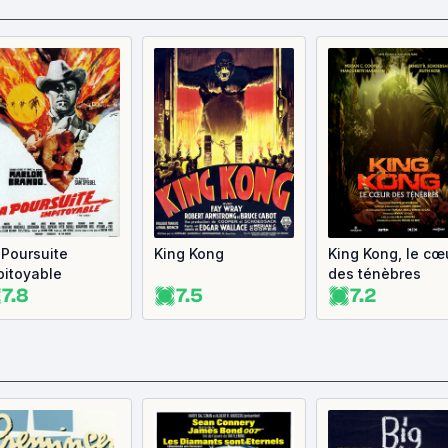
 Poursuite
King Kong
King Kong, le cœ
pitoyable
des ténèbres
7.8
7.5
7.2