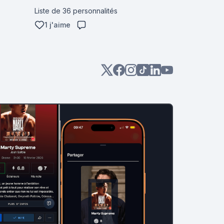
mais pas le nom.
Liste de 36 personnalités
1 j'aime