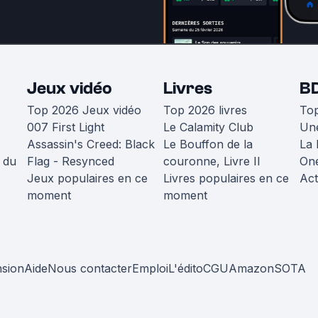
Jeux vidéo
Livres
B
Top 2026 Jeux vidéo
Top 2026 livres
To
007 First Light
Le Calamity Club
Une
Assassin's Creed: Black
Le Bouffon de la
La 
 du
Flag - Resynced
couronne, Livre II
One
Jeux populaires en ce
Livres populaires en ce
Act
moment
moment
nsion
Aide
Nous contacter
Emploi
L'édito
CGU
Amazon
SOTA