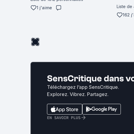
Liste de
1 j'aime
162 j
SensCritique dans v
Téléchargez l’app SensCritique.
Explorez. Vibrez. Partagez.
EN SAVOIR PLUS