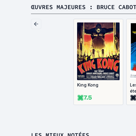
ŒUVRES MAJEURES : BRUCE CABO
King Kong
Le
ét
7.5
LES MIEUX NOTÉES