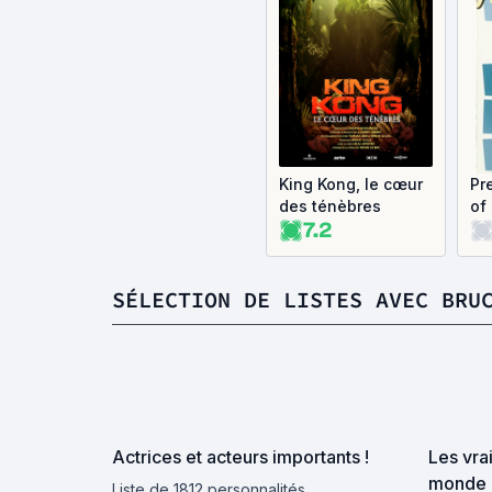
King Kong, le cœur
Pr
des ténèbres
of
7.2
SÉLECTION DE LISTES AVEC BRU
Actrices et acteurs importants !
Les vra
monde d
Liste de 1812 personnalités