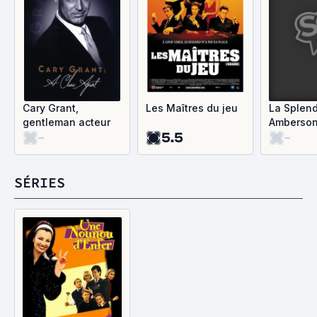
Cary Grant,
Les Maîtres du jeu
La Splen
gentleman acteur
Amberso
-
5.5
-
SÉRIES