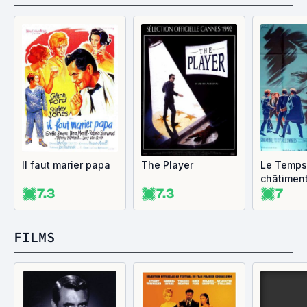
Il faut marier papa
The Player
Le Temps
châtimen
7.3
7.3
7
FILMS