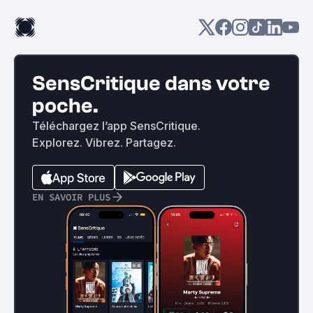
SensCritique dans votre
poche.
Téléchargez l’app SensCritique.
Explorez. Vibrez. Partagez.
EN SAVOIR PLUS