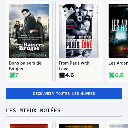
Bons baisers de
From Paris with
Les Arde
Bruges
Love
7
4.6
6.8
DÉCOUVRIR TOUTES LES ŒUVRES
LES MIEUX NOTÉES