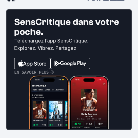
SensCritique dans votre
poche.
Téléchargez l’app SensCritique.
Explorez. Vibrez. Partagez.
EN SAVOIR PLUS