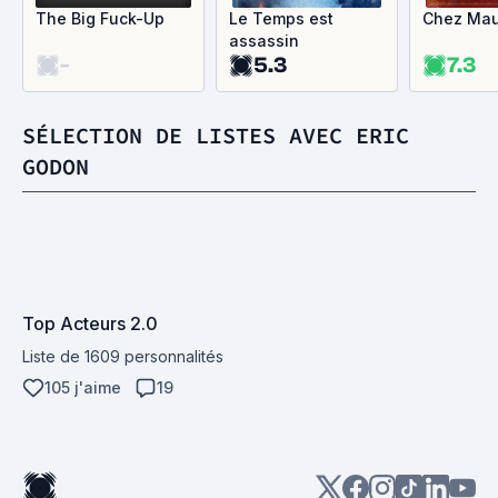
The Big Fuck-Up
Le Temps est
Chez Ma
assassin
-
5.3
7.3
SÉLECTION DE LISTES AVEC ERIC
GODON
Top Acteurs 2.0
Liste de 1609 personnalités
105 j'aime
19