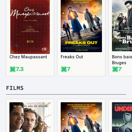
Chez Maupassant
Freaks Out
Bons bais
Bruges
7.3
7
7
FILMS