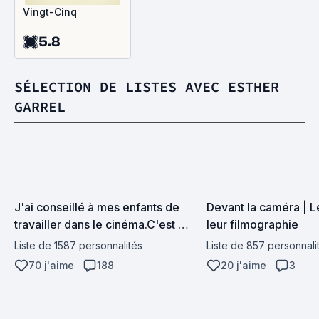
Vingt-Cinq
5.8
SÉLECTION DE LISTES AVEC ESTHER
GARREL
J'ai conseillé à mes enfants de 
Devant la caméra | Le
travailler dans le cinéma.C'est 
leur filmographie
bien payé et on est nourri à midi
Liste de 1587 personnalités
Liste de 857 personnali
70 j'aime
188
20 j'aime
3