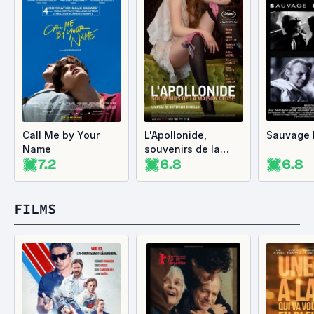
Call Me by Your
L'Apollonide,
Sauvage 
Name
souvenirs de la
7.2
6.8
6.8
maison close
FILMS