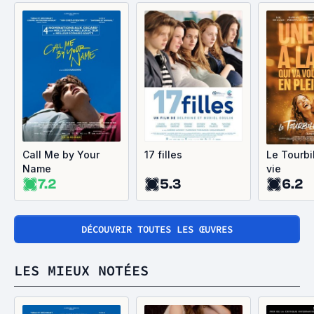
Call Me by Your
17 filles
Le Tourbi
Name
vie
7.2
5.3
6.2
DÉCOUVRIR TOUTES LES ŒUVRES
LES MIEUX NOTÉES