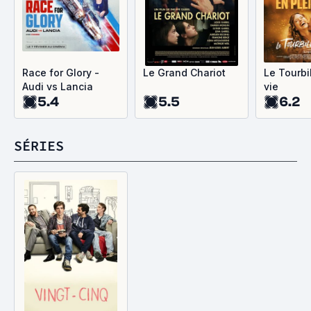
Race for Glory -
Le Grand Chariot
Le Tourbi
Audi vs Lancia
vie
5.4
5.5
6.2
SÉRIES