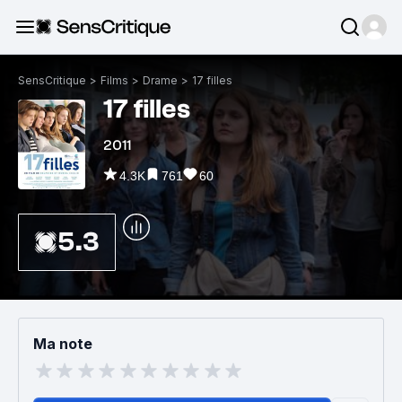
SensCritique
>
Films
>
Drame
>
17 filles
17 filles
2011
4.3K
761
60
5.3
Ma note